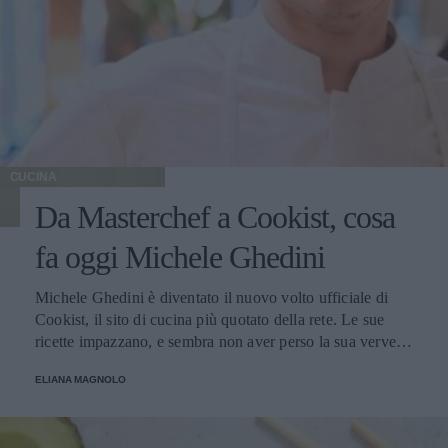
CUCINA
Da Masterchef a Cookist, cosa
fa oggi Michele Ghedini
Michele Ghedini è diventato il nuovo volto ufficiale di
Cookist, il sito di cucina più quotato della rete. Le sue
ricette impazzano, e sembra non aver perso la sua verve
dopo la sua eliminazione a Masterchef... Anzi, ci stà
ELIANA MAGNOLO
veramente stupendo.