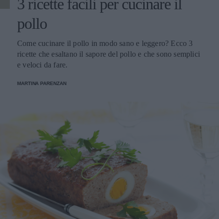
3 ricette facili per cucinare il
extravergine e mezzo bicchiere di vino bianco
secco. Infornate a 180 °C per 40 minuti. Servite il pesce
pollo
caldissimo accompagnando con fette di limone.
Come cucinare il pollo in modo sano e leggero? Ecco 3
ricette che esaltano il sapore del pollo e che sono semplici
e veloci da fare.
MARTINA PARENZAN