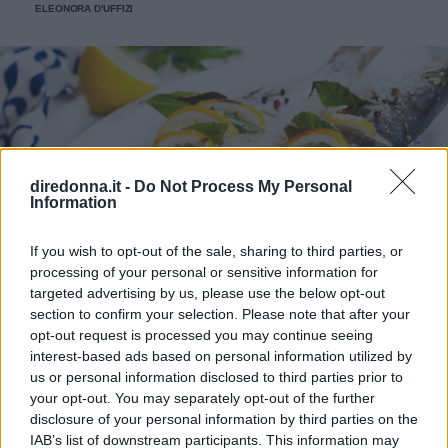
ELEONORA D'UFFIZI
diredonna.it -
Do Not Process My Personal
Information
If you wish to opt-out of the sale, sharing to third parties, or
processing of your personal or sensitive information for
targeted advertising by us, please use the below opt-out
section to confirm your selection. Please note that after your
opt-out request is processed you may continue seeing
interest-based ads based on personal information utilized by
RICETTA
RICETTE
us or personal information disclosed to third parties prior to
Branzino al forno: la ricetta
your opt-out. You may separately opt-out of the further
disclosure of your personal information by third parties on the
Il branzino al forno è uno dei modi più classici per
IAB’s list of downstream participants. This information may