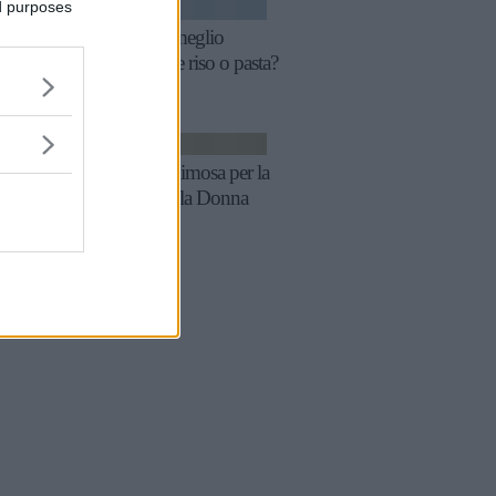
ed purposes
FITNESS
La sera meglio
mangiare riso o pasta?
RICETTE
Menu mimosa per la
Festa della Donna