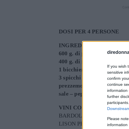
Cont
DOSI PER 4 PERSONE
INGREDIENTI
diredonna.
600 g. di piovra
400 g. di riso tipo parboiled
If you wish 
1 bicchiere di olio
sensitive in
3 spicchi di aglio
confirm you
continue se
prezzemolo
information 
sale – pepe (facoltativo)
further disc
participants
VINI CONSIGLIATI:
Downstream 
BARDOLINO CHIARETTO
Please note
LISON PRAMAGGIORE PI
information 