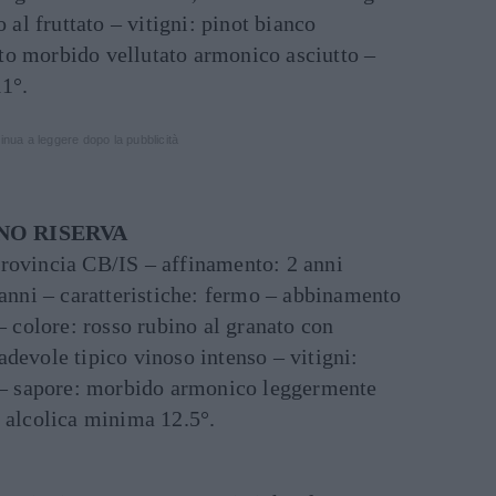
o al fruttato – vitigni: pinot bianco
o morbido vellutato armonico asciutto –
1°.
inua a leggere dopo la pubblicità
NO RISERVA
rovincia CB/IS – affinamento: 2 anni
 anni – caratteristiche: fermo – abbinamento
colore: rosso rubino al granato con
devole tipico vinoso intenso – vitigni:
 sapore: morbido armonico leggermente
e alcolica minima 12.5°.