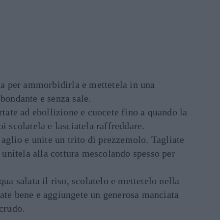
ela per ammorbidirla e mettetela in una
bbondante e senza sale.
rtate ad ebollizione e cuocete fino a quando la
i scolatela e lasciatela raffreddare.
 aglio e unite un trito di prezzemolo. Tagliate
e unitela alla cottura mescolando spesso per
qua salata il riso, scolatelo e mettetelo nella
late bene e aggiungete un generosa manciata
 crudo.