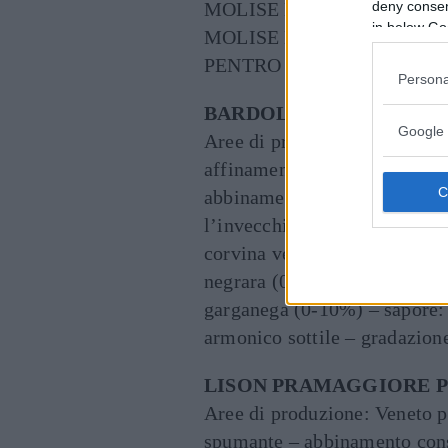
MOLISE MONTEPULCIANO
deny consent
in below Go
MOLISE NOVELLO
PENTRO DI ISERNIA ROS
Persona
BARDOLINO CHIARETT
Google 
Aree di produzione: Veneto p
affinamento: fino a 2 anni ca
abbinamento consigliato: TU
l’invecchiamento – odore: vi
corvina veronese (35%-65%)
negrara (0-10%) eventualment
garganega (0-10%) – sapore:
armonico sottile – gradazion
LISON PRAMAGGIORE P
Aree di produzione: Veneto p
spumante – abbinamento cons