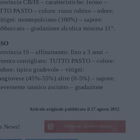
rovincia CB/IS – caratteristiche: fermo –
TTO PASTO – colore: rosso rubino – odore:
 vitigni: montepulciano (100%) – sapore:
abboccato – gradazione alcolica minima 11°.
SSO
rovincia IS – affinamento: fino a 3 anni –
namento consigliato: TUTTO PASTO – colore:
dore: tipico gradevole – vitigni:
ngiovese (45%-55%) altre (0-5%) – sapore:
lievemente tannico asciutto – gradazione
Articolo originale pubblicato il 17 agosto 2012
le News!
ENTRA NEL NOSTRO CANALE