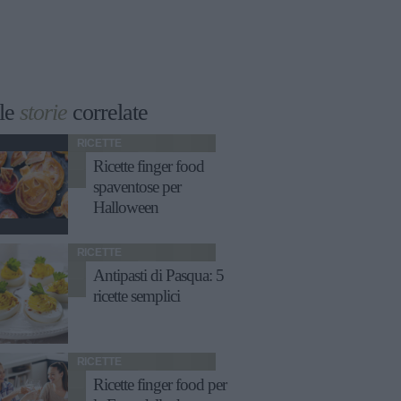
le
storie
correlate
RICETTE
Ricette finger food
spaventose per
Halloween
RICETTE
Antipasti di Pasqua: 5
ricette semplici
RICETTE
Ricette finger food per