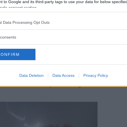
 to Google and its third-party tags to use your data for below specifi
ogle consent section.
l Data Processing Opt Outs
consents
CONFIRM
Data Deletion
Data Access
Privacy Policy
iando via la parte bianca. Tagliate a metà le
le di maionese, e con queste
avvolgete