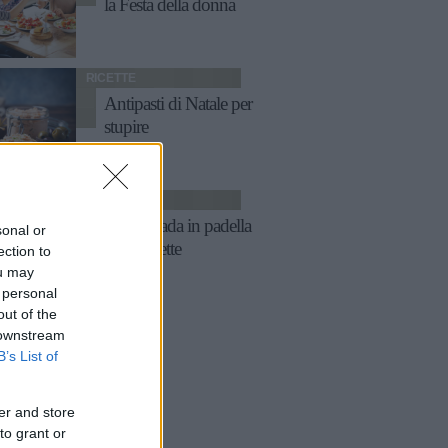
la Festa della donna
RICETTE
Antipasti di Natale per
stupire
RICETTE
Pesce spada in padella
sonal or
in 10 ricette
ection to
ou may
 personal
out of the
 downstream
B’s List of
er and store
to grant or