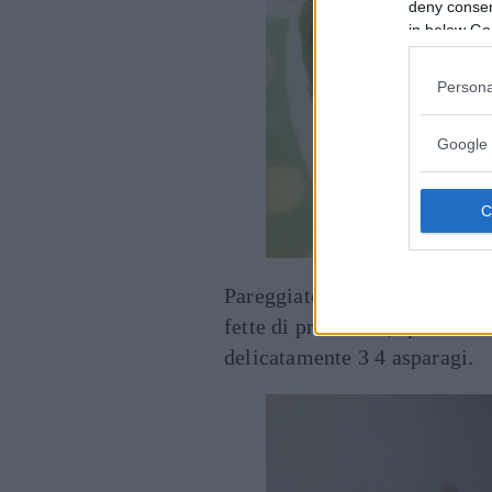
deny consent
in below Go
Persona
Google 
Pareggiate bene i gambi, tagl
fette di prosciutto, spalmate
delicatamente 3 4 asparagi.