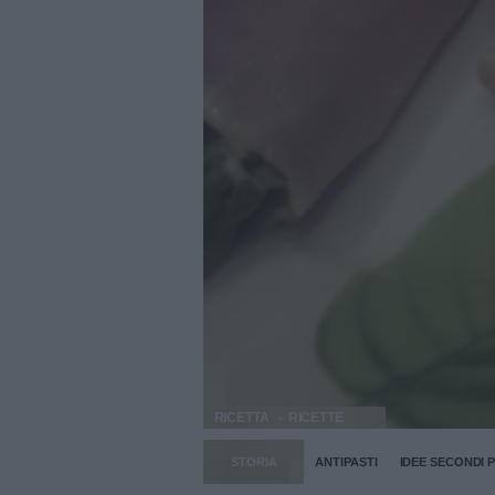
RICETTA
RICETTE
STORIA
ANTIPASTI
IDEE SECONDI P