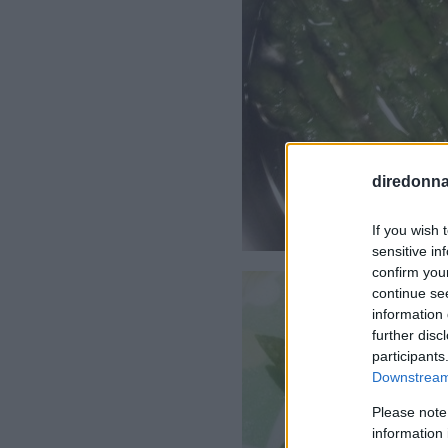
diredonna.
If you wish 
sensitive in
confirm you
continue se
information 
further disc
participants
Downstream 
Please note
information 