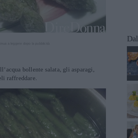
Dal
inua a leggere dopo la pubblicità
ll’acqua bollente salata, gli asparagi,
li raffreddare.