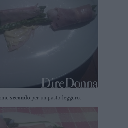
come
secondo
per un pasto leggero.