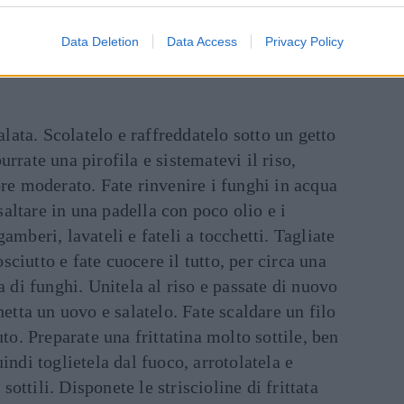
Data Deletion
Data Access
Privacy Policy
inua a leggere dopo la pubblicità
salata. Scolatelo e raffreddatelo sotto un getto
rrate una pirofila e sistematevi il riso,
ore moderato. Fate rinvenire i funghi in acqua
 saltare in una padella con poco olio e i
amberi, lavateli e fateli a tocchetti. Tagliate
rosciutto e fate cuocere il tutto, per circa una
a di funghi. Unitela al riso e passate di nuovo
hetta un uovo e salatelo. Fate scaldare un filo
uto. Preparate una frittatina molto sottile, ben
indi toglietela dal fuoco, arrotolatela e
 sottili. Disponete le striscioline di frittata