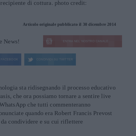
 recipiente di cottura. photo credit:
Articolo originale pubblicato il 30 dicembre 2014
le News!
ENTRA NEL NOSTRO CANALE
FACEBOOK
CONDIVIDI SU
TWITTER
ecnologia sta ridisegnando il processo educativo
asis, che ora possiamo tornare a sentire live
ati WhatsApp che tutti commenteranno
ronunciate quando era Robert Francis Prevost
e da condividere e su cui riflettere