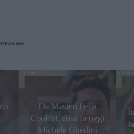
ETTE CON RISO
CUCINA
CUCINA
nto
Da Masterchef a
h
Cookist, cosa fa oggi
t
Michele Ghedini