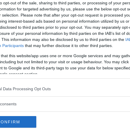
to opt-out of the sale, sharing to third parties, or processing of your per
formation for targeted advertising by us, please use the below opt-out s
r selection. Please note that after your opt-out request is processed y
eing interest-based ads based on personal information utilized by us or
disclosed to third parties prior to your opt-out. You may separately opt-
losure of your personal information by third parties on the IAB’s list of
salata. Scolatelo e raffreddatelo sotto un getto
. This information may also be disclosed by us to third parties on the
IA
rrate una pirofila e sistematevi il riso,
Participants
that may further disclose it to other third parties.
ore moderato. Fate rinvenire i funghi in acqua
 that this website/app uses one or more Google services and may gath
 saltare in una padella con poco olio e i
including but not limited to your visit or usage behaviour. You may click 
 to Google and its third-party tags to use your data for below specifi
amberi, lavateli e fateli a tocchetti. Tagliate
ogle consent section.
rosciutto e fate cuocere il tutto, per circa una
a di funghi. Unitela al riso e passate di nuovo
l Data Processing Opt Outs
hetta un uovo e salatelo. Fate scaldare un filo
uto. Preparate una frittatina molto sottile, ben
consents
indi toglietela dal fuoco, arrotolatela e
 sottili. Disponete le striscioline di frittata
CONFIRM
 recipiente di cottura. photo credit: