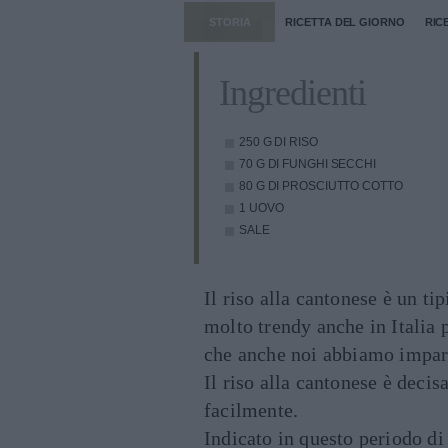
STORIA
RICETTA DEL GIORNO
RIC
Ingredienti
250 G DI RISO
70 G DI FUNGHI SECCHI
80 G DI PROSCIUTTO COTTO
1 UOVO
SALE
Il riso alla cantonese è un tip
molto trendy anche in Italia 
che anche noi abbiamo impara
Il riso alla cantonese è deci
facilmente.
Indicato in questo periodo di