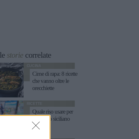
le
storie
correlate
CUCINA
Cime di rapa: 8 ricette
che vanno oltre le
orecchiette
RICETTE
Quale riso usare per
l'arancino siciliano