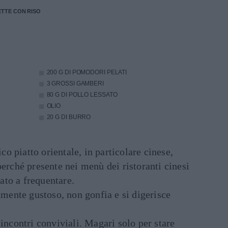
ETTE CON RISO
200 G DI POMODORI PELATI
3 GROSSI GAMBERI
80 G DI POLLO LESSATO
OLIO
20 G DI BURRO
ico piatto orientale, in particolare cinese,
perché presente nei menù dei ristoranti cinesi
to a frequentare.
samente gustoso, non gonfia e si digerisce
 incontri conviviali. Magari solo per stare