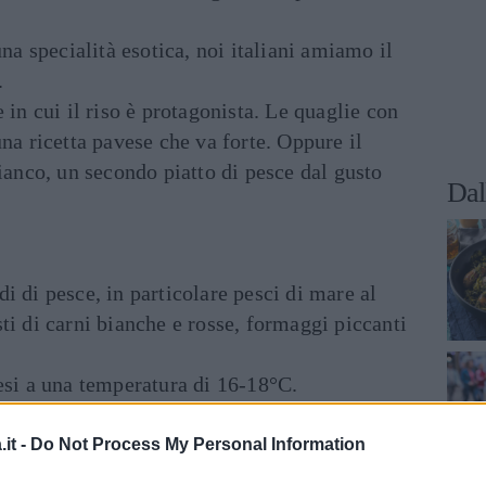
una specialità esotica, noi italiani amiamo il
.
 in cui il riso è protagonista. Le quaglie con
una ricetta pavese che va forte. Oppure il
bianco, un secondo piatto di pesce dal gusto
Dal
i di pesce, in particolare pesci di mare al
ti di carni bianche e rosse, formaggi piccanti
esi a una temperatura di 16-18°C.
ina a minestre, zuppe di pesce, pesci bolliti
o.
it -
Do Not Process My Personal Information
ia capacità a tulipano svasato a una