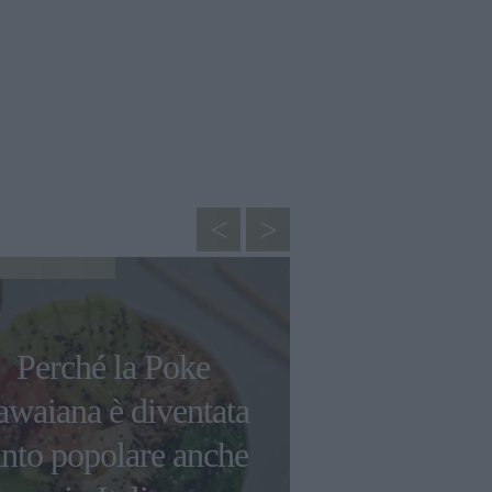
CUCINA
Perché la Poke
Baiocchi, Ri
awaiana è diventata
di Stelle d
anto popolare anche
gelati: l'ac