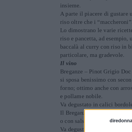
insieme.
A parte il piacere di gustare 
riso oltre che i “maccheroni”
Lo dimostrano le varie ricette
riso e pancetta, ad esempio, 
baccalà al curry con riso in 
particolare, ma gradevole.
Il vino
Breganze – Pinot Grigio Doc
si sposa benissimo con second
forno; ottimo anche con arros
e pollame nobile.
Va degustato in calici bordol
Il Breganze Doc Bianco si abb
o con salse dal sapore delicat
diredonna.
Va degustato in calici di med