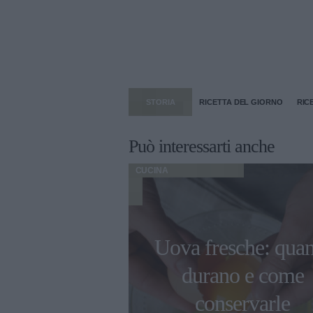
STORIA
RICETTA DEL GIORNO
RIC
Può interessarti anche
CUCINA
limpiadi di
Uova fresche: qua
2022 gli chef
durano e come
erieri sono
conservarle