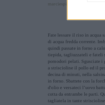
marciespics
via
photopin
cc
Cont
Fate lessare il riso in acqua 
di acqua fredda corrente. Imbu
quindi passate in forno a cal
tiepida, tagliuzzateli e fateli
pomodori pelati. Sgusciate i g
a striscioline il pollo ed il p
decina di minuti, nella salsin
in forno. Sbattete con la forc
d'olio e versateci l’uovo batt
cotta da entrambe le parti. Qu
tagliatela in tante striscioline