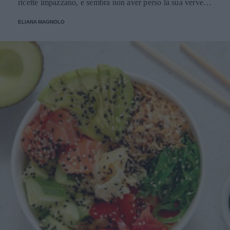
ricette impazzano, e sembra non aver perso la sua verve
dopo la sua eliminazione a Masterchef... Anzi, ci stà
ELIANA MAGNOLO
veramente stupendo.