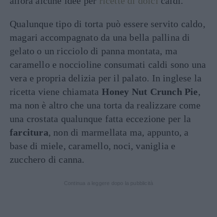
allora alcune idee per
ricette di dolci
caldi.
Qualunque tipo di torta può essere servito caldo,
magari accompagnato da una bella pallina di
gelato o un ricciolo di panna montata, ma
caramello e noccioline consumati caldi sono una
vera e propria delizia per il palato. In inglese la
ricetta viene chiamata
Honey Nut Crunch Pie
,
ma non è altro che una torta da realizzare come
una crostata qualunque fatta eccezione per la
farcitura
, non di marmellata ma, appunto, a
base di miele, caramello, noci, vaniglia e
zucchero di canna.
Continua a leggere dopo la pubblicità