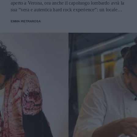
aperto a Verona, ora anche il capoluogo lombardo avrà la
sua “vera e autentica hard rock experience”: un locale
situato in via Dante sviluppato su 900 metri quadrati, due
EMMA PIETRAROSA
piani, con 280 posti a sedere e due palchi per ospitare
concerti.