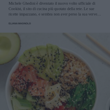
Michele Ghedini è diventato il nuovo volto ufficiale di
Cookist, il sito di cucina più quotato della rete. Le sue
ricette impazzano, e sembra non aver perso la sua verve
dopo la sua eliminazione a Masterchef... Anzi, ci stà
ELIANA MAGNOLO
veramente stupendo.