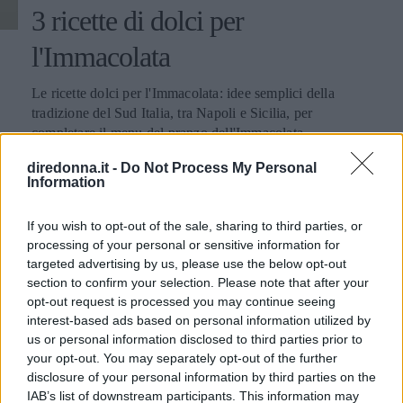
3 ricette di dolci per
l'Immacolata
Le ricette dolci per l'Immacolata: idee semplici della
tradizione del Sud Italia, tra Napoli e Sicilia, per
completare il menu del pranzo dell'Immacolata.
diredonna.it -
Do Not Process My Personal
ELISA CECCUZZI
Information
If you wish to opt-out of the sale, sharing to third parties, or
processing of your personal or sensitive information for
targeted advertising by us, please use the below opt-out
section to confirm your selection. Please note that after your
opt-out request is processed you may continue seeing
interest-based ads based on personal information utilized by
us or personal information disclosed to third parties prior to
your opt-out. You may separately opt-out of the further
disclosure of your personal information by third parties on the
IAB’s list of downstream participants. This information may