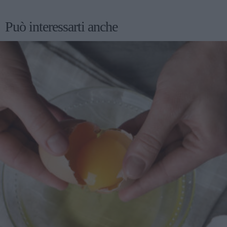
caffè, se ben conservati in una scatola di latta durano a
lungo. La farina di cocco è spesso utilizzata in pasticceria,
Può interessarti anche
in particolare quella vegana, per la realizzazione di dolci,
biscotti e prodotti da forno. Per realizzare questi biscotti
utilizzate un olio leggero e dal gusto neutro come quello di
girasole o di riso, inoltre è importante non superiate il
tempo di cottura, perché potrebbero diventare troppo duri.
Preparazione dei biscotti vegani al cocco In una ciotola
unite la farina 00, 40 g di farina di cocco, lo zucchero, il
lievito e mescolate bene. Sbattete con una forchetta il latte,
l'olio di semi di girasole e il succo di limone e unitelo agli
altri ingredienti. Lavorate fino ad ottenere un impasto il più
possibile omogeneo. Con le mani umide formate delle
palline grosse come una noce e possibilmente delle stesse
dimensioni, passatele nella restante farina di cocco,
disponetele su una placca da forno ben distanziate tra loro
e premetele leggermente con le mani. Infornate a forno già
caldo a 180° C e cuocete per 15 minuti, sfornate, fate
raffreddare e servite.