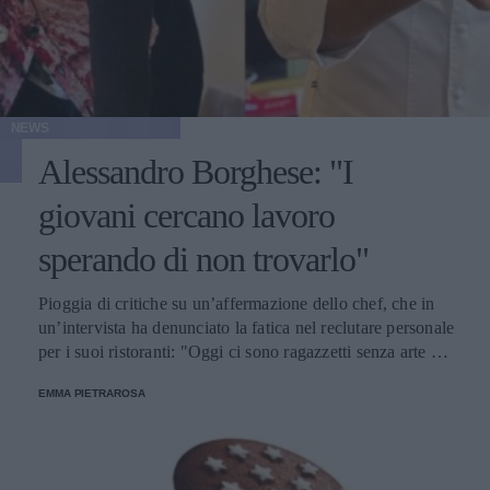
NEWS
Alessandro Borghese: "I
giovani cercano lavoro
sperando di non trovarlo"
Pioggia di critiche su un’affermazione dello chef, che in
un’intervista ha denunciato la fatica nel reclutare personale
per i suoi ristoranti: "Oggi ci sono ragazzetti senza arte ne
parte che di investire su se stessi non hanno la benché
EMMA PIETRAROSA
minima intenzione".