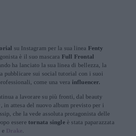
orial
su Instagram per la sua linea
Fenty
agonista è il suo mascara
Full Frontal
ndo ha lanciato la sua linea di bellezza, la
 a pubblicare sui social tutorial con i suoi
 professionali, come una vera
influencer.
tinua a lavorare su più fronti, dal beauty
y
, in attesa del nuovo album previsto per i
sip, che la vede assoluta protagonista delle
Dopo essere
tornata single
è stata paparazzata
y
e
Drake
.