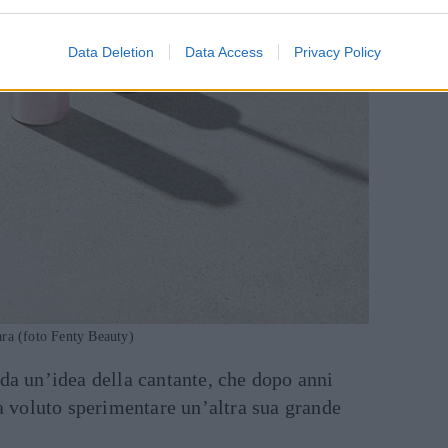
Data Deletion
Data Access
Privacy Policy
ra (foto Fenty Beauty)
da un’idea della cantante, che dopo anni
a voluto sperimentare un’altra sua grande