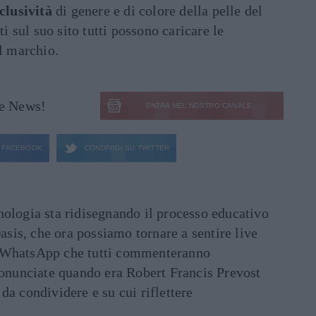
clusività
di genere e di colore della pelle del
ti sul suo sito tutti possono caricare le
el marchio.
le News!
ENTRA NEL NOSTRO CANALE
FACEBOOK
CONDIVIDI SU
TWITTER
ecnologia sta ridisegnando il processo educativo
asis, che ora possiamo tornare a sentire live
ati WhatsApp che tutti commenteranno
ronunciate quando era Robert Francis Prevost
e da condividere e su cui riflettere