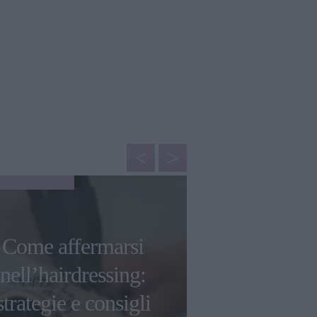
CAPELLI
Come affermarsi
Dyson Air
nell’hairdressing:
Styler Che 
strategie e consigli
Modo di P