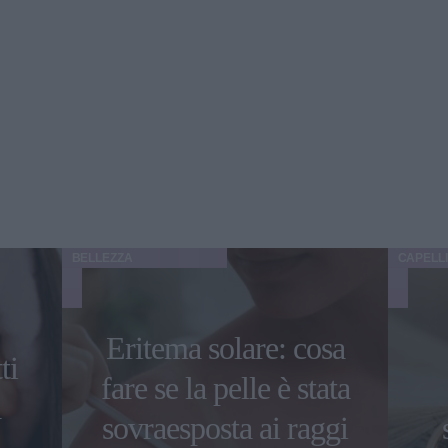
BELLEZZA
CAPELLI
Eritema solare: cosa
ti
fare se la pelle è stata
a
sovraesposta ai raggi