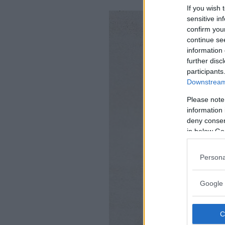
If you wish 
sensitive in
confirm you
continue se
information 
further disc
participants
Downstream 
Please note
information 
deny consent
in below Go
Persona
Google 