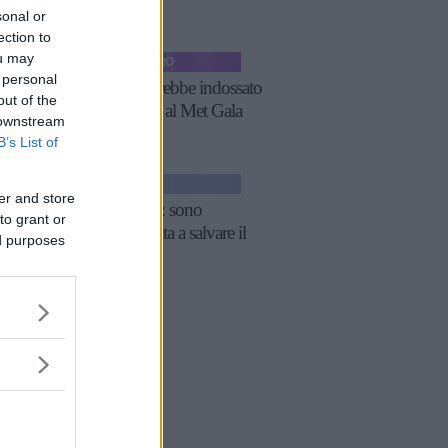
sonal or
ection to
ou may
TEMPO LIBERO
 personal
Cosa avrebbe indossato
out of the
Rihanna al Met Gala
 downstream
2020
B’s List of
NEWS
er and store
Rihanna: sono
to grant or
impegnata a salvare il
ed purposes
mondo