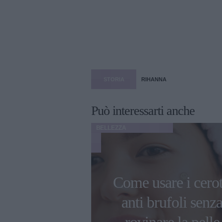
STORIA
RIHANNA
Può interessarti anche
BELLEZZA
applicare
Come usare i cerot
er alla Lana
anti brufoli senz
Rey alla
rovinare la pelle