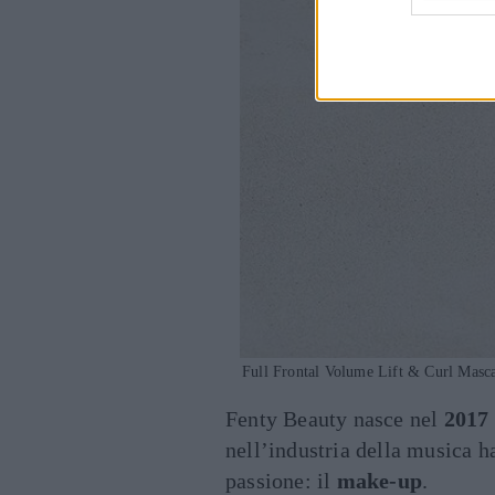
Full Frontal Volume Lift & Curl Masca
Fenty Beauty nasce nel
2017
nell’industria della musica h
passione: il
make-up
.