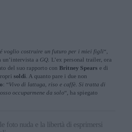
é voglio costruire un futuro per i miei figli
“,
 un’intervista a
GQ.
L’ex personal trailer, ora
ato del suo rapporto con
Britney Spears
e di
propri
soldi
. A quanto pare i due non
to
: “
Vivo di lattuga, riso e caffè. Si tratta di
 posso occuparmene da solo
“, ha spiegato
le foto nuda e la libertà di esprimersi