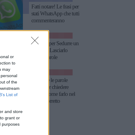
Fatti notare! Le frasi per
stati WhatsApp che tutti
commenteranno
RELAZIONI
10 Frasi per Sedurre un
Uomo e Lasciarlo
sonal or
Senza Parole
ection to
ou may
RELAZIONI
 personal
Le frasi e le parole
out of the
giuste per chiedere
 downstream
scusa e come farlo nel
B’s List of
modo corretto
er and store
to grant or
ed purposes