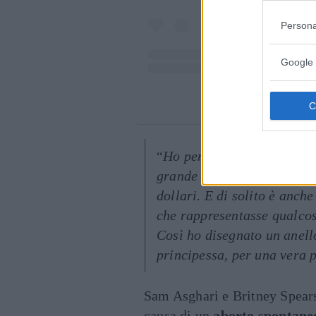
Persona
Google 
Un post condi
“
Ho pensato che con i suoi
grande e super famoso. Le 
dollari. E di solito è anch
che rappresentasse qualco
Così ho disegnato un anell
principessa, per una vera 
Sam Asghari e Britney Spear
causa di un
aborto spontane