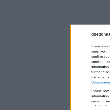
diredonna.
If you wish 
sensitive in
confirm you
continue se
information 
further disc
Visualiz
participants
Downstream 
Please note
information 
deny consent
in below Go