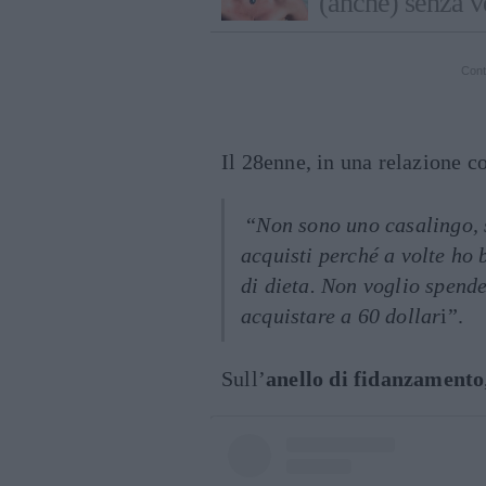
(anche) senza v
Cont
Il 28enne, in una relazione co
“
Non sono uno casalingo, 
acquisti perché a volte ho 
di dieta. Non voglio spend
acquistare a 60 dollar
i”.
Sull’
anello di fidanzamento