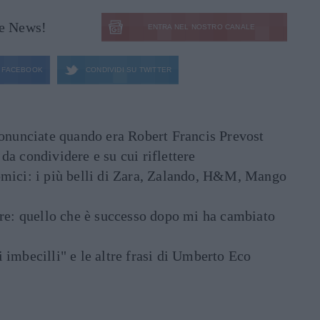
le News!
ENTRA NEL NOSTRO CANALE
FACEBOOK
CONDIVIDI SU
TWITTER
ronunciate quando era Robert Francis Prevost
e da condividere e su cui riflettere
mici: i più belli di Zara, Zalando, H&M, Mango
are: quello che è successo dopo mi ha cambiato
di imbecilli" e le altre frasi di Umberto Eco