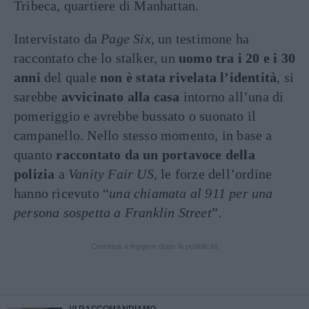
Tribeca, quartiere di Manhattan.
Intervistato da
Page Six
, un testimone ha
raccontato che lo stalker, un
uomo tra i 20 e i 30
anni
del quale
non è stata rivelata l’identità
, si
sarebbe
avvicinato alla casa
intorno all’una di
pomeriggio e avrebbe bussato o suonato il
campanello. Nello stesso momento, in base a
quanto
raccontato da un portavoce della
polizia
a
Vanity Fair US
, le forze dell’ordine
hanno ricevuto “
una chiamata al 911 per una
persona sospetta a Franklin Street
”.
Continua a leggere dopo la pubblicità