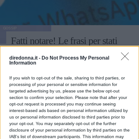
GOSSIP
Fatti notare! Le frasi per stati
WhatsApp che tutti
diredonna.it -
Do Not Process My Personal
commenteranno
Information
If you wish to opt-out of the sale, sharing to third parties, or
Alcuni consigli relativi alle frasi per stati di WhatsApp:
processing of your personal or sensitive information for
ecco come fare colpo sui propri contatti utilizzando
targeted advertising by us, please use the below opt-out
aforismi e citazioni.
section to confirm your selection. Please note that after your
opt-out request is processed you may continue seeing
PERDITA DURANGO
interest-based ads based on personal information utilized by
us or personal information disclosed to third parties prior to
your opt-out. You may separately opt-out of the further
disclosure of your personal information by third parties on the
IAB’s list of downstream participants. This information may