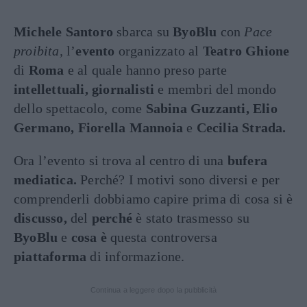
Michele Santoro
sbarca su
ByoBlu
con
Pace
proibita,
l’
evento
organizzato al
Teatro Ghione
di
Roma
e al quale hanno preso parte
intellettuali, giornalisti
e membri del mondo
dello spettacolo, come
Sabina Guzzanti, Elio
Germano, Fiorella Mannoia
e
Cecilia Strada.
Ora l’evento si trova al centro di una
bufera
mediatica.
Perché? I motivi sono diversi e per
comprenderli dobbiamo capire prima di cosa si è
discusso,
del
perché
è stato trasmesso su
ByoBlu
e
cosa
è
questa controversa
piattaforma
di informazione.
Continua a leggere dopo la pubblicità