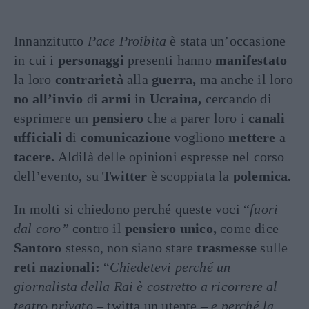
Innanzitutto
Pace Proibita
è stata un’occasione
in cui i
personaggi
presenti hanno
manifestato
la loro
contrarietà
alla
guerra,
ma anche il loro
no all’invio
di
armi
in
Ucraina,
cercando di
esprimere un
pensiero
che a parer loro i
canali
ufficiali
di
comunicazione
vogliono
mettere
a
tacere.
Aldilà delle opinioni espresse nel corso
dell’evento, su
Twitter
è scoppiata la
polemica.
In molti si chiedono perché queste voci “
fuori
dal coro”
contro il
pensiero unico,
come dice
Santoro
stesso, non siano stare
trasmesse
sulle
reti nazionali:
“
Chiedetevi perché un
giornalista della Rai è costretto a ricorrere al
teatro privato –
twitta un utente –
e perché la