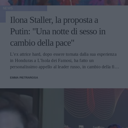
NEWS
Ilona Staller, la proposta a
Putin: "Una notte di sesso in
cambio della pace"
L’ex attrice hard, dopo essere tornata dalla sua esperienza
in Honduras a L'Isola dei Famosi, ha fatto un
personalissimo appello al leader russo, in cambio della fine
della guerra. Il post accorato è stato pubblicato su
EMMA PIETRAROSA
Instagram e a corredo della caption, una serie di hashtag
che suggeriscono la libertà di espressione, e un mondo
migliore fatto di amore tra popoli.