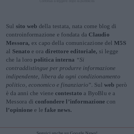
Continua a leggere dopo la pubblicità
Sul
sito web
della testata, nata come blog di
controinformazione e fondata da
Claudio
Messora,
ex capo della comunicazione del
M5S
al
Senato
e ora
direttore
editoriale,
si legge
che la loro
politica interna
“Si
contraddistingue per produrre informazione
indipendente, libera da ogni condizionamento
politico, economico e finanziario
”. Sul
web
però
è da anni che viene
contestato
a ByoBlu e a
Messora di
confondere l’informazione
con
l’opinione
e le
fake news.
Seguici anche su Google News!