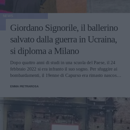
NEWS
Giordano Signorile, il ballerino
salvato dalla guerra in Ucraina,
si diploma a Milano
Dopo quattro anni di studi in una scuola del Paese, il 24
febbraio 2022 si era infranto il suo sogno. Per sfuggire ai
bombardamenti, il 19enne di Capurso era rimasto nascosto
in un garage fino al 4 marzo, quando era riuscito a tornare
EMMA PIETRAROSA
in Italia grazie a un'operazione dell'intelligence.