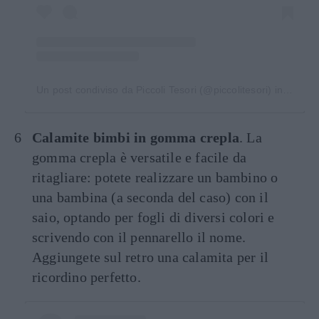
Un post condiviso da Piccoli Tesori (@piccolitesori)
in data:
M
Calamite bimbi in gomma crepla
. La
gomma crepla è versatile e facile da
ritagliare: potete realizzare un bambino o
una bambina (a seconda del caso) con il
saio, optando per fogli di diversi colori e
scrivendo con il pennarello il nome.
Aggiungete sul retro una calamita per il
ricordino perfetto.