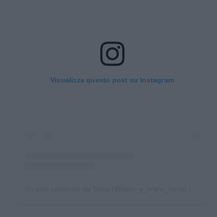
Visualizza questo post su Instagram
Un post condiviso da Tania (@fatto_a_mano_tania)
in data: