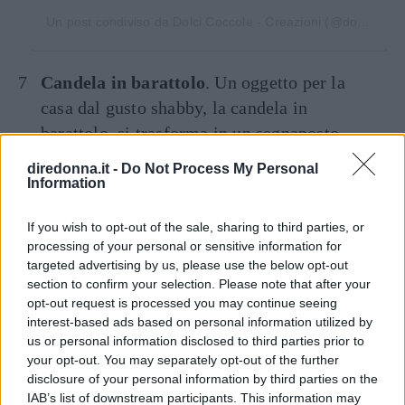
Un post condiviso da Dolci Coccole - Creazioni (@dolcicoccolecreazioni)
Candela in barattolo
. Un oggetto per la
casa dal gusto shabby, la candela in
barattolo, si trasforma in un segnaposto
perfetto con un’etichetta rustica con il nome
diredonna.it -
Do Not Process My Personal
degli invitati.
Information
If you wish to opt-out of the sale, sharing to third parties, or
processing of your personal or sensitive information for
targeted advertising by us, please use the below opt-out
section to confirm your selection. Please note that after your
opt-out request is processed you may continue seeing
interest-based ads based on personal information utilized by
us or personal information disclosed to third parties prior to
your opt-out. You may separately opt-out of the further
disclosure of your personal information by third parties on the
IAB’s list of downstream participants. This information may