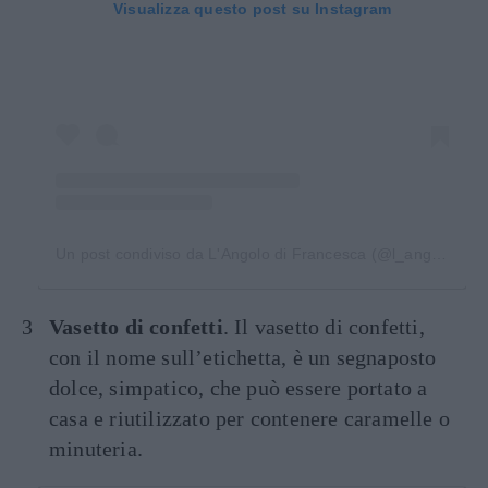
Visualizza questo post su Instagram
Un post condiviso da L'Angolo di Francesca (@l_angolo_di_francesca)
Vasetto di confetti
. Il vasetto di confetti,
con il nome sull’etichetta, è un segnaposto
dolce, simpatico, che può essere portato a
casa e riutilizzato per contenere caramelle o
minuteria.