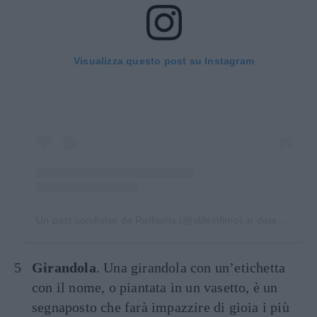
Visualizza questo post su Instagram
Un post condiviso da Raffaella (@stileinfimo)
in data:
Mag 9,
Girandola
. Una girandola con un’etichetta
con il nome, o piantata in un vasetto, è un
segnaposto che farà impazzire di gioia i più