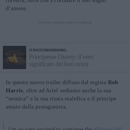
riaverla, oltre che a coronare il suo sogno
d’amore.
Continua a leggere dopo la pubblicità
VI RACCOMANDIAMO...
Principesse Disney: il vero
significato dei loro nomi
In questo nuovo trailer diffuso dal regista
Rob
Harris
, oltre ad Ariel vediamo anche la sua
“nemica” e la sua risata malefica e il principe
amato dalla protagonista.
i’m so very excited to continue the
#Disney100