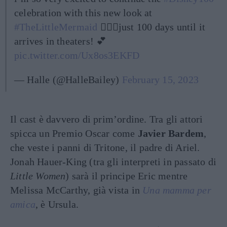
celebration with this new look at
#TheLittleMermaid
🧜🏽‍♀️just 100 days until it
arrives in theaters! 💕
pic.twitter.com/Ux8os3EKFD
— Halle (@HalleBailey)
February 15, 2023
Il cast è davvero di prim’ordine. Tra gli attori
spicca un Premio Oscar come
Javier Bardem
,
che veste i panni di Tritone, il padre di Ariel.
Jonah Hauer-King (tra gli interpreti in passato di
Little Women
) sarà il principe Eric mentre
Melissa McCarthy, già vista in
Una mamma per
amica
, è Ursula.