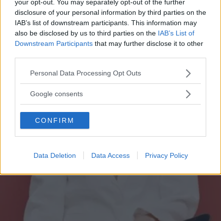
your opt-out. You may separately opt-out of the further
PERDITA DURANGO
disclosure of your personal information by third parties on the
IAB’s list of downstream participants. This information may
also be disclosed by us to third parties on the
IAB’s List of
Downstream Participants
that may further disclose it to other
third parties.
Please note that this website/app uses one or more Google
Personal Data Processing Opt Outs
services and may gather and store information including but
not limited to your visit or usage behaviour. You may click to
Google consents
grant or deny consent to Google and its third-party tags to
use your data for below specified purposes in below Google
CONFIRM
consent section.
Data Deletion
Data Access
Privacy Policy