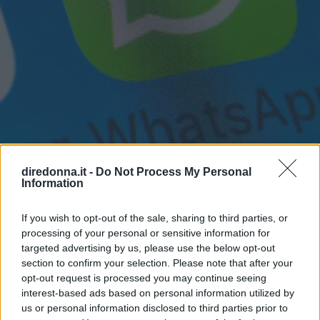
GOSSIP
diredonna.it -
Do Not Process My Personal
Fatti notare! Le frasi per stati
Information
WhatsApp che tutti
If you wish to opt-out of the sale, sharing to third parties, or
commenteranno
processing of your personal or sensitive information for
targeted advertising by us, please use the below opt-out
section to confirm your selection. Please note that after your
Alcuni consigli relativi alle frasi per stati di WhatsApp:
opt-out request is processed you may continue seeing
ecco come fare colpo sui propri contatti utilizzando
interest-based ads based on personal information utilized by
aforismi e citazioni.
us or personal information disclosed to third parties prior to