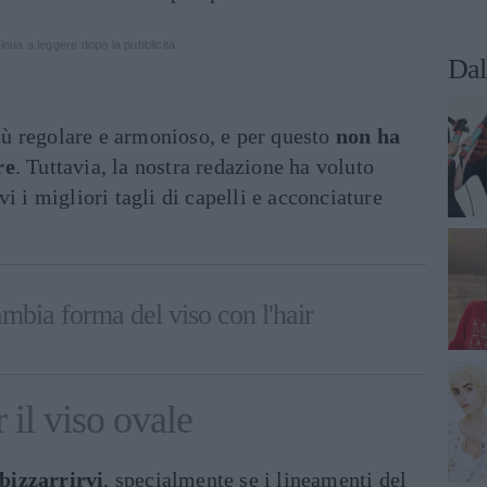
inua a leggere dopo la pubblicità
Dal
più regolare e armonioso, e per questo
non ha
re
. Tuttavia, la nostra redazione ha voluto
i i migliori tagli di capelli e acconciature
mbia forma del viso con l'hair
r il viso ovale
sbizzarrirvi
, specialmente se i lineamenti del