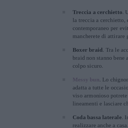
Treccia a cerchietto
. 
la treccia a cerchietto,
contemporaneo per evita
mancherete di attirare g
Boxer braid
. Tra le a
braid non stanno bene a
colpo sicuro.
Messy bun
. Lo chigno
adatta a tutte le occasi
viso armonioso potrete 
lineamenti e lasciare c
Coda bassa laterale
. 
realizzare anche a casa