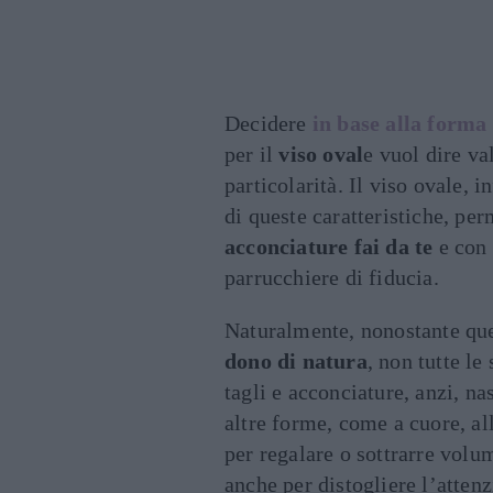
Decidere
in base alla forma
per il
viso oval
e vuol dire va
particolarità. Il viso ovale, i
di queste caratteristiche, pe
acconciature fai da te
e con 
parrucchiere di fiducia.
Naturalmente, nonostante que
dono di natura
, non tutte le
tagli e acconciature, anzi, na
altre forme, come a cuore, al
per regalare o sottrarre vol
anche per distogliere l’attenz