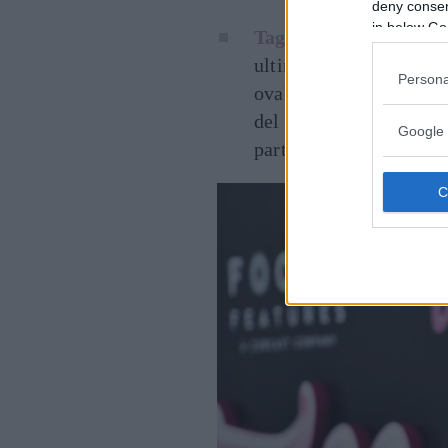
deny consent
in below Go
Tagli asimmetrici
. In
ultimi anni, sono in pe
Persona
ovale. Undercut, bob a
del vostro viso, anzi, 
Google 
particolare.