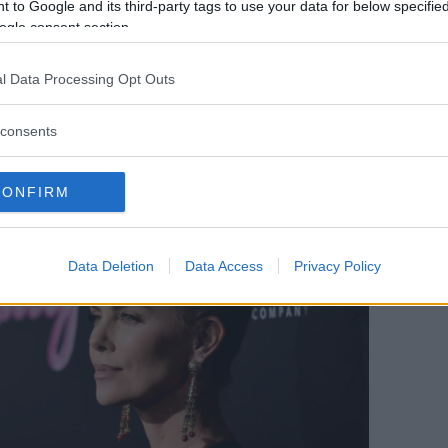
 to Google and its third-party tags to use your data for below specifi
ogle consent section.
fine, i tagli asimmetrici, così cool negli
rfetto equilibrio con un volto dalla forma
l Data Processing Opt Outs
simmetrici, ciuffi non mineranno l’armonia
la renderanno ancor più interessante e
consents
CONFIRM
Data Deletion
Data Access
Privacy Policy