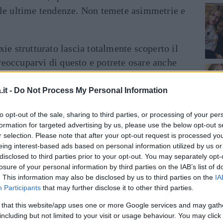
 le ultime tendenze. Non temete asimmetrie e
pixie strutturato lascia totalmente scoperto il
reoccuparvi di questo e potrete osare anche
ima.
it -
Do Not Process My Personal Information
scodella è audacissimo e molto alla moda, da
anche star del calibro di Charlize Theron e
to opt-out of the sale, sharing to third parties, or processing of your per
formation for targeted advertising by us, please use the below opt-out s
r selection. Please note that after your opt-out request is processed y
eing interest-based ads based on personal information utilized by us or
tto
mosso, divertente e spensierato. Potrete
disclosed to third parties prior to your opt-out. You may separately opt-
 con o senza frangia shaggy.
losure of your personal information by third parties on the IAB’s list of
. This information may also be disclosed by us to third parties on the
IA
Participants
that may further disclose it to other third parties.
li lunghi, ondulati e voluminosi come quelli
 oppure afro, se avete la fortuna di una
 that this website/app uses one or more Google services and may gath
including but not limited to your visit or usage behaviour. You may click 
essun volume sarà esagerato per voi.