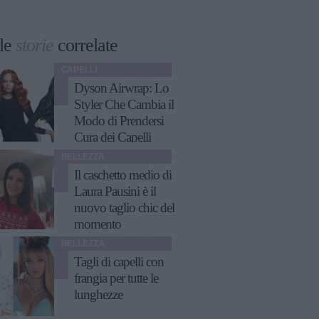
le
storie
correlate
CAPELLI
Dyson Airwrap: Lo
Styler Che Cambia il
Modo di Prendersi
Cura dei Capelli
BELLEZZA
Il caschetto medio di
Laura Pausini è il
nuovo taglio chic del
momento
BELLEZZA
Tagli di capelli con
frangia per tutte le
lunghezze