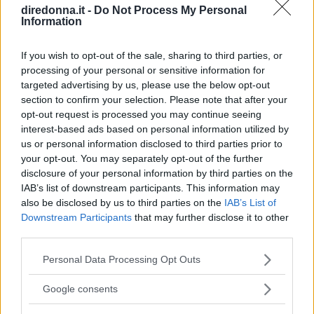
diredonna.it -
Do Not Process My Personal
Information
Mentre The Oasis si esibiscono in tutto il mondo, tornando
sui palchi con la loro musica, abbiamo scelto le 10 più
If you wish to opt-out of the sale, sharing to third parties, or
belle frasi delle loro canzoni: quali sono le vostre?
processing of your personal or sensitive information for
targeted advertising by us, please use the below opt-out
PERDITA DURANGO
section to confirm your selection. Please note that after your
opt-out request is processed you may continue seeing
interest-based ads based on personal information utilized by
us or personal information disclosed to third parties prior to
your opt-out. You may separately opt-out of the further
disclosure of your personal information by third parties on the
IAB’s list of downstream participants. This information may
also be disclosed by us to third parties on the
IAB’s List of
Downstream Participants
that may further disclose it to other
third parties.
Please note that this website/app uses one or more Google
Personal Data Processing Opt Outs
services and may gather and store information including but
not limited to your visit or usage behaviour. You may click to
Google consents
grant or deny consent to Google and its third-party tags to