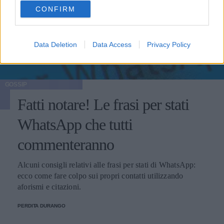
use your data for below specified purposes in below Google
CONFIRM
consent section.
Data Deletion
Data Access
Privacy Policy
GOSSIP
Fatti notare! Le frasi per stati
WhatsApp che tutti
commenteranno
Alcuni consigli relativi alle frasi per stati di WhatsApp:
ecco come fare colpo sui propri contatti utilizzando
aforismi e citazioni.
PERDITA DURANGO