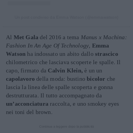
Un post condiviso da Emma Watson (@emmawatson)
Al
Met Gala
del 2016 a tema
Manus x Machina:
Fashion In An Age Of Technology
,
Emma
Watson
ha indossato un abito dallo
strascico
chilometrico che lasciava scoperte le spalle. Il
capo, firmato da
Calvin Klein,
è un un
capolavoro
della moda: bustino
bicolor
che
lascia la linea delle spalle scoperta e gonna
destrutturata. Il tutto accompagnato da
un’acconciatura
raccolta, e uno smokey eyes
nei toni del brown.
Continua a leggere dopo la pubblicità