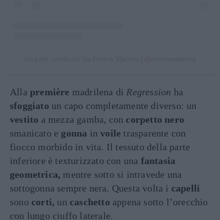
Un post condiviso da Emma Watson (@emmawatson)
Alla
première
madrilena di
Regression
ha
sfoggiato
un capo completamente diverso: un
vestito
a mezza gamba, con
corpetto nero
smanicato e
gonna
in
voile
trasparente con
fiocco morbido in vita. Il tessuto della parte
inferiore è texturizzato con una
fantasia
geometrica,
mentre sotto si intravede una
sottogonna sempre nera. Questa volta i
capelli
sono
corti,
un
caschetto
appena sotto l’orecchio
con lungo ciuffo laterale.