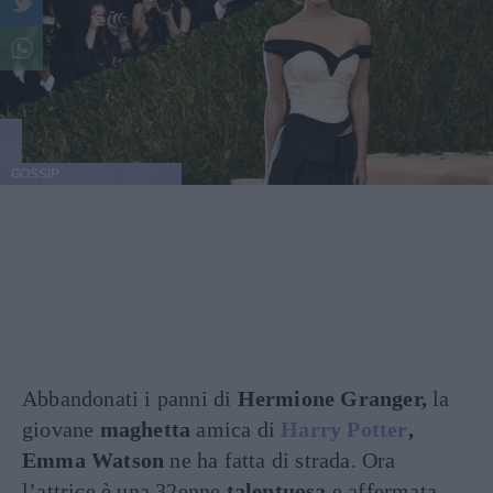
GOSSIP
Abbandonati i panni di
Hermione
Granger,
la
giovane
maghetta
amica di
Harry Potter
,
Emma Watson
ne ha fatta di strada. Ora
l’attrice è una 32enne
talentuosa
e affermata