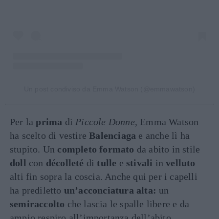
Un post condiviso da Emma Watson (@emmawatson)
Per la
prima
di
Piccole Donne
, Emma Watson
ha scelto di vestire
Balenciaga
e anche lì ha
stupito. Un
completo formato
da abito in stile
doll
con
décolleté
di
tulle
e
stivali
in
velluto
alti fin sopra la coscia. Anche qui per i capelli
ha prediletto
un’acconciatura alta:
un
semiraccolto
che lascia le spalle libere e da
ampio respiro all’importanza dell’abito.