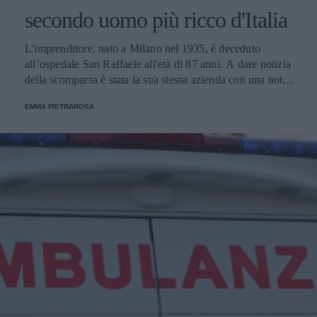
secondo uomo più ricco d'Italia
L'imprenditore, nato a Milano nel 1935, è deceduto
all’ospedale San Raffaele all'età di 87 anni. A dare notizia
della scomparsa è stata la sua stessa azienda con una nota
in cui vengono anche riportate le condoglianze "Alla
EMMA PIETRAROSA
famiglia e a tutta la comunità di dipendenti nel mondo per
questa enorme perdita".