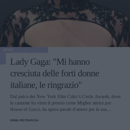
NEWS
Lady Gaga: "Mi hanno
cresciuta delle forti donne
italiane, le ringrazio"
Dal palco dei New York Film Critic’s Circle Awards, dove
la cantante ha vinto il premio come Miglior attrice per
House of Gucci, ha speso parole d'amore per la sua
famiglia: "Le mie nonne mi hanno insegnato ad essere
EMMA PIETRAROSA
forte e paziente e mia madre mi ha insegnato a non avere
paura".