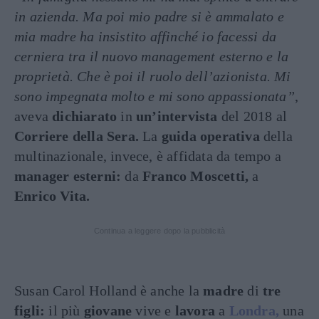
in azienda. Ma poi mio padre si è ammalato e
mia madre ha insistito affinché io facessi da
cerniera tra il nuovo management esterno e la
proprietà. Che è poi il ruolo dell’azionista. Mi
sono impegnata molto e mi sono appassionata”
,
aveva
dichiarato
in
un’intervista
del 2018 al
Corriere della Sera.
La
guida operativa
della
multinazionale, invece, è affidata da tempo a
manager esterni:
da
Franco Moscetti,
a
Enrico Vita.
Continua a leggere dopo la pubblicità
Susan Carol Holland è anche la
madre
di
tre
figli:
il più
giovane
vive e
lavora
a
Londra,
una