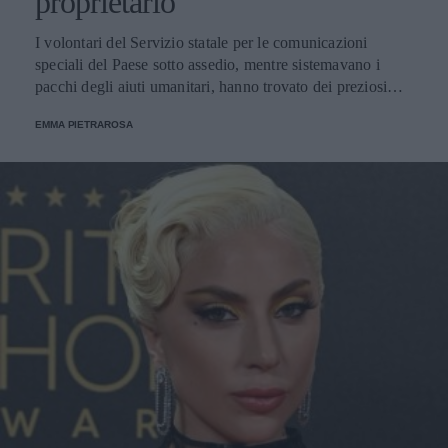
proprietario
I volontari del Servizio statale per le comunicazioni
speciali del Paese sotto assedio, mentre sistemavano i
pacchi degli aiuti umanitari, hanno trovato dei preziosi
d’oro e hanno immediatamente lanciato un appello per
EMMA PIETRAROSA
trovare a chi appartengono: "Saremo felici di restituirli,
perché per loro contano molto in quanto legati a eventi
importanti della vita".