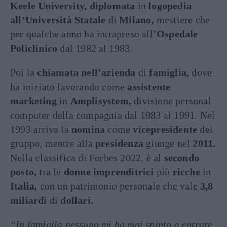
Keele University, diplomata
in
logopedia
all’Università Statale
di
Milano,
mestiere che
per qualche anno ha intrapreso all’
Ospedale
Policlinico
dal 1982 al 1983.
Poi la
chiamata nell’azienda
di
famiglia,
dove
ha iniziato lavorando come
assistente
marketing
in
Amplisystem,
divisione personal
computer della compagnia dal 1983 al 1991. Nel
1993 arriva la
nomina
come
vicepresidente
del
gruppo, mentre alla
presidenza
giunge nel
2011.
Nella classifica di Forbes 2022, è al
secondo
posto,
tra le
donne imprenditrici
più
ricche
in
Italia,
con un patrimonio personale che vale
3,8
miliardi
di
dollari.
“In famiglia nessuno mi ha mai spinto a entrare