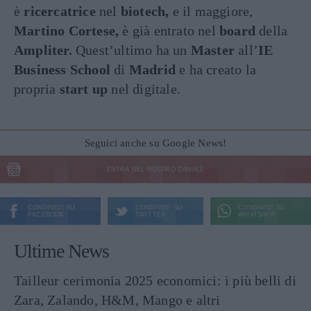
è
ricercatrice
nel
biotech,
e il maggiore,
Martino Cortese,
è già entrato nel
board
della
Ampliter.
Quest’ultimo ha un
Master
all’
IE
Business School
di
Madrid
e ha creato la
propria
start
up
nel digitale.
Seguici anche su Google News!
ENTRA NEL NOSTRO CANALE
CONDIVIDI SU
CONDIVIDI SU
CONDIVIDI SU
FACEBOOK
TWITTER
WHATSAPP
Ultime News
Tailleur cerimonia 2025 economici: i più belli di
Zara, Zalando, H&M, Mango e altri