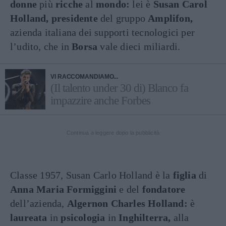
donne
più
ricche
al
mondo:
lei è
Susan Carol
Holland, presidente
del gruppo
Amplifon,
azienda italiana dei supporti tecnologici per
l’udito, che in
Borsa
vale dieci miliardi.
VI RACCOMANDIAMO...
(Il talento under 30 di) Blanco fa
impazzire anche Forbes
Continua a leggere dopo la pubblicità
Classe 1957, Susan Carlo Holland è la
figlia
di
Anna Maria Formiggini
e del
fondatore
dell’azienda,
Algernon Charles Holland:
è
laureata
in
psicologia
in
Inghilterra,
alla