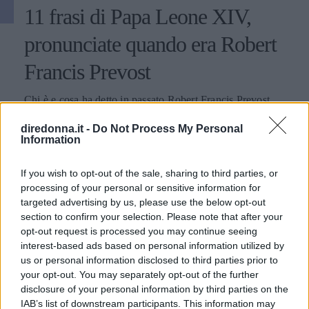
11 frasi di Papa Leone XIV,
pronunciate quando era Robert
Francis Prevost
Chi è e cosa ha detto in passato Robert Francis Prevost,
ovvero il nuovo Papa Leone XIV che succede a Papa
diredonna.it -
Do Not Process My Personal
Francesco I: le citazioni su migranti, ambiente, diritti e
Information
fede.
PERDITA DURANGO
If you wish to opt-out of the sale, sharing to third parties, or
processing of your personal or sensitive information for
targeted advertising by us, please use the below opt-out
section to confirm your selection. Please note that after your
opt-out request is processed you may continue seeing
interest-based ads based on personal information utilized by
us or personal information disclosed to third parties prior to
your opt-out. You may separately opt-out of the further
disclosure of your personal information by third parties on the
IAB’s list of downstream participants. This information may