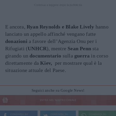
Continua a leggere dopo la pubblicità
E ancora,
Ryan Reynolds e Blake Lively
hanno
lanciato un appello affinché vengano fatte
donazioni
a favore dell’Agenzia Onu per i
Rifugiati (
UNHCR
), mentre
Sean Penn
sta
girando un
documentario
sulla
guerra
in corso
direttamente da
Kiev,
per mostrare qual è la
situazione attuale del Paese.
Seguici anche su Google News!
ENTRA NEL NOSTRO CANALE
CONDIVIDI SU
CONDIVIDI SU
CONDIVIDI SU