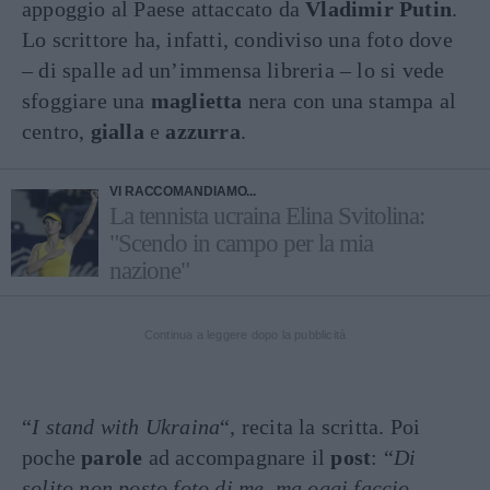
appoggio al Paese attaccato da
Vladimir
Putin
.
Lo scrittore ha, infatti, condiviso una foto dove
– di spalle ad un’immensa libreria – lo si vede
sfoggiare una
maglietta
nera con una stampa al
centro,
gialla
e
azzurra
.
VI RACCOMANDIAMO...
La tennista ucraina Elina Svitolina:
"Scendo in campo per la mia
nazione"
Continua a leggere dopo la pubblicità
“
I stand with Ukraina
“, recita la scritta. Poi
poche
parole
ad accompagnare il
post
: “
Di
solito non posto foto di me, ma oggi faccio