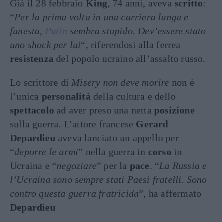
Già il 28 febbraio
King
, 74 anni, aveva
scritto
:
“
Per la prima volta in una carriera lunga e
funesta,
Putin
sembra stupido. Dev’essere stato
uno shock per lui
“, riferendosi alla ferrea
resistenza
del popolo ucraino all’assalto russo.
Lo scrittore di
Misery non deve morire
non è
l’unica
personalità
della cultura e dello
spettacolo
ad aver preso una netta
posizione
sulla guerra. L’attore francese
Gerard
Depardieu
aveva lanciato un appello per
“
deporre le armi
” nella guerra in
corso
in
Ucraina e “
negoziare
” per la
pace
. “
La Russia e
l’Ucraina sono sempre stati Paesi fratelli. Sono
contro questa guerra fratricida
”, ha affermato
Depardieu