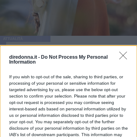
ATTUALITÀ
Frasi sulla libertà: le più belle da
diredonna.it -
Do Not Process My Personal
condividere e su cui riflettere
Information
Alcune frasi sulla libertà pronunciate o scritte da artisti o
If you wish to opt-out of the sale, sharing to third parties, or
personaggi famosi: così il concetto è stato esplorato in
processing of your personal or sensitive information for
diversi ambiti.
targeted advertising by us, please use the below opt-out
section to confirm your selection. Please note that after your
PERDITA DURANGO
opt-out request is processed you may continue seeing
interest-based ads based on personal information utilized by
us or personal information disclosed to third parties prior to
your opt-out. You may separately opt-out of the further
disclosure of your personal information by third parties on the
IAB’s list of downstream participants. This information may