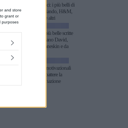
economici: i più belli di
er and store
Zara, Zalando, H&M,
to grant or
Mango e altri
ed purposes
GOSSIP
Le frasi più belle scritte
da Damiano David,
con i Måneskin e da
solista
GOSSIP
26 frasi motivazionali
per combattere la
procrastinazione