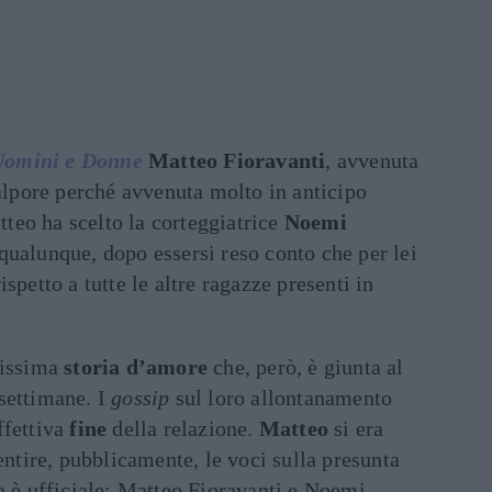
omini e Donne
Matteo Fioravanti
, avvenuta
calpore perché avvenuta molto in anticipo
atteo ha scelto la corteggiatrice
Noemi
qualunque, dopo essersi reso conto che per lei
spetto a tutte le altre ragazze presenti in
lissima
storia d’amore
che, però, è giunta al
settimane. I
gossip
sul loro allontanamento
ffettiva
fine
della relazione.
Matteo
si era
entire, pubblicamente, le voci sulla presunta
a è ufficiale: Matteo Fioravanti e Noemi