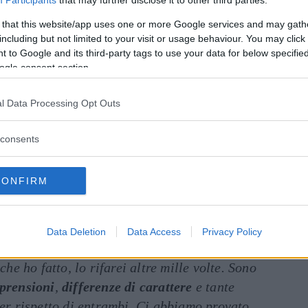
Participants
that may further disclose it to other third parties.
 è andata”.
 that this website/app uses one or more Google services and may gath
including but not limited to your visit or usage behaviour. You may click 
role di
Matteo
, le numerose
incompatibilità
 to Google and its third-party tags to use your data for below specifi
o indelebilmente il loro rapporto. L’ex
ogle consent section.
icolari, ma ha raccontato che entrambi hanno
l Data Processing Opt Outs
lvare
la loro storia. Nonostante i tentativi,
 come sperato e, alla fine, hanno scelto
consents
grazia i suoi
follower
per i messaggi di
CONFIRM
to perché ho
rispetto
per lei e per me.
Data Deletion
Data Access
Privacy Policy
tto una scelta molto anticipata, ma non mi
che ho fatto, lo rifarei altre mille volte. Sono
prensioni
,
differenze di carattere
e tante
per rispetto di entrambi. Ci abbiamo provato