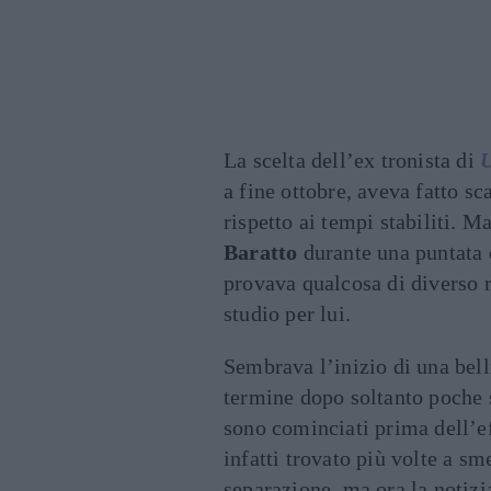
La scelta dell’ex tronista di
U
a fine ottobre, aveva fatto s
rispetto ai tempi stabiliti. M
Baratto
durante una puntata 
provava qualcosa di diverso ri
studio per lui.
Sembrava l’inizio di una bel
termine dopo soltanto poche 
sono cominciati prima dell’e
infatti trovato più volte a sm
separazione, ma ora la notizi