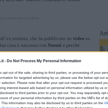
inua a leggere dopo la pubblicità
Art
ll’ex tronista, che ha pubblicato un
video
su
 fan cosa è successo con
Noemi
e perché
it -
Do Not Process My Personal Information
i: chi è il nuovo tronista di Uomini
to opt-out of the sale, sharing to third parties, or processing of your per
formation for targeted advertising by us, please use the below opt-out s
r selection. Please note that after your opt-out request is processed y
eing interest-based ads based on personal information utilized by us or
ve lo meritate, per i messaggi che mi avete
disclosed to third parties prior to your opt-out. You may separately opt-
losure of your personal information by third parties on the IAB’s list of
i dimostrate ogni giorno a me e a Noemi. Non è
. This information may also be disclosed by us to third parties on the
IA
e un video, però ve le devo dire per forza. La