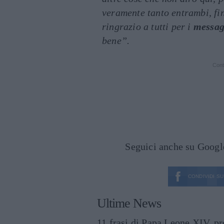
veramente tanto entrambi, fin
ringrazio a tutti per i
messag
bene”.
Cont
Seguici anche su Goog
CONDIVIDI SU
Ultime News
11 frasi di Papa Leone XIV, p