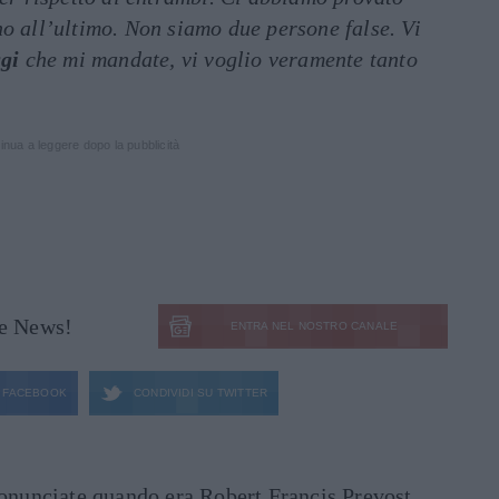
o all’ultimo. Non siamo due persone false. Vi
gi
che mi mandate, vi voglio veramente tanto
inua a leggere dopo la pubblicità
le News!
ENTRA NEL NOSTRO CANALE
FACEBOOK
CONDIVIDI SU
TWITTER
ronunciate quando era Robert Francis Prevost