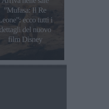
Arriva nelle sale
Francesca C
"Mufasa: Il Re
"Ho avuto 
Leone": ecco tutti i
tossico
dettagli del nuovo
raccontato
film Disney
genito