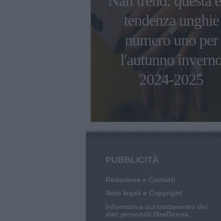
Nail trend: questa è
ni di Ambra
tendenza unghie
 con i figli e
numero uno per
 compagno
l'autunno invern
esco Renga
2024-2025
PUBBLICITÀ
Redazione e Contatti
Note legali e Copyright
Informativa sul trattamento dei
dati personali DireDonna