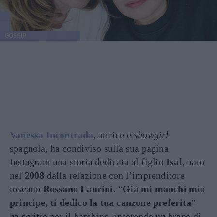
GOSSIP
Vanessa Incontrada
, attrice e
showgirl
spagnola, ha condiviso sulla sua pagina
Instagram una storia dedicata al figlio
Isal
, nato
nel
2008
dalla relazione con l’imprenditore
toscano
Rossano Laurini
. “
Già mi manchi mio
principe, ti dedico la tua canzone preferita
”
ha scritto per il bambino, inserendo un brano di