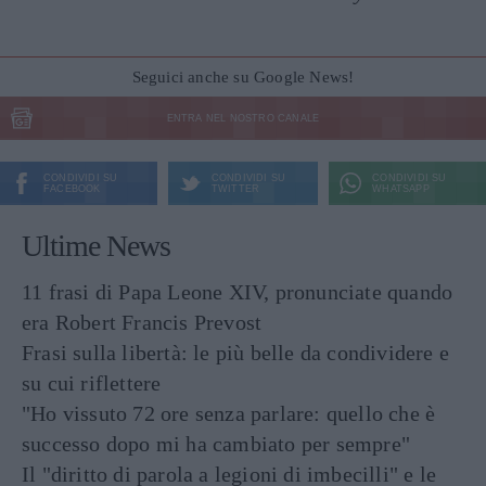
Seguici anche su Google News!
ENTRA NEL NOSTRO CANALE
CONDIVIDI SU
CONDIVIDI SU
CONDIVIDI SU
FACEBOOK
TWITTER
WHATSAPP
Ultime News
11 frasi di Papa Leone XIV, pronunciate quando
era Robert Francis Prevost
Frasi sulla libertà: le più belle da condividere e
su cui riflettere
"Ho vissuto 72 ore senza parlare: quello che è
successo dopo mi ha cambiato per sempre"
Il "diritto di parola a legioni di imbecilli" e le