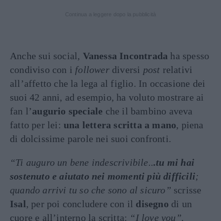
Continua a leggere dopo la pubblicità
Anche sui social,
Vanessa Incontrada
ha spesso
condiviso con i
follower
diversi
post
relativi
all’affetto che la lega al figlio. In occasione dei
suoi 42 anni, ad esempio, ha voluto mostrare ai
fan l’
augurio speciale
che il bambino aveva
fatto per lei:
una lettera scritta a mano
, piena
di dolcissime parole nei suoi confronti.
“Ti auguro un bene indescrivibile..
.tu mi hai
sostenuto e aiutato nei momenti più difficili
;
quando arrivi tu so che sono al sicuro”
scrisse
Isal
, per poi concludere con il
disegno
di un
cuore e all’interno la scritta:
“
I love you”
.