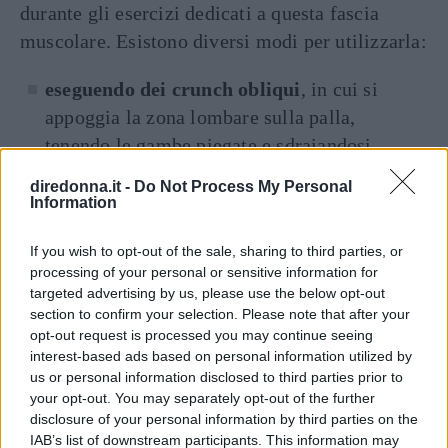
durante gli esercizi dedicati a questa fascia
muscolare. Esistono diversi modi per utilizzarla:
eseguendo dei crunch obliqui
, in cui si
appoggia la zona lombare sulla palla,
tenendo le gambe piegate e sdraiandosi
sull’attrezzo. Da qui, come nel crunch
diredonna.it -
Do Not Process My Personal
normale, si portano le mani dietro la nuca.
Information
Mentre si espira si sale, portando il busto
If you wish to opt-out of the sale, sharing to third parties, or
verso le gambe eseguendo una torsione
processing of your personal or sensitive information for
laterale e portando il gomito (in modo
targeted advertising by us, please use the below opt-out
alternato) verso l’ombelico. Per facilitare
section to confirm your selection. Please note that after your
opt-out request is processed you may continue seeing
l’esercizio è possibile anche farlo con un
interest-based ads based on personal information utilized by
braccio solo dietro la nuca e l’altro che
us or personal information disclosed to third parties prior to
poggia sull’addome;
your opt-out. You may separately opt-out of the further
disclosure of your personal information by third parties on the
IAB’s list of downstream participants. This information may
con le
flessioni laterali
. Partendo da