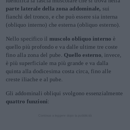
identifica la fascia muscolare che si trova nella
parte laterale della zona addominale,
sui
fianchi del tronco, e che può essere sia interna
(obliquo interno) che esterna (obliquo esterno).
Nello specifico il
muscolo obliquo interno
è
quello più profondo e va dalle ultime tre coste
fino alla zona del pube.
Quello esterno
, invece,
è più superficiale ma più grande e va dalla
quinta alla dodicesima costa circa, fino alle
creste iliache e al pube.
Gli addominali obliqui svolgono essenzialmente
quattro funzioni
:
Continua a leggere dopo la pubblicità