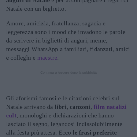
auguri di Natale
e per accompagnare i regali di
Natale con un biglietto.
Amore, amicizia, fratellanza, sagacia e
leggerezza sono i mood che invadono le parole
da scrivere in biglietti di auguri, meme,
messaggi WhatsApp a familiari, fidanzati, amici
e colleghi e
maestre
.
Continua a leggere dopo la pubblicità
Gli aforismi famosi e le citazioni celebri sul
Natale arrivano da
libri
,
canzoni
,
film natalizi
cult
, monologhi e dichiarazioni che hanno
lasciato il segno, legandosi indissolubilmente
alla festa più attesa. Ecco
le frasi preferite