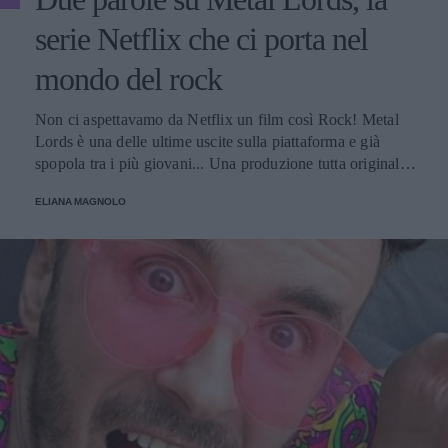
serie Netflix che ci porta nel
mondo del rock
Non ci aspettavamo da Netflix un film così Rock! Metal
Lords è una delle ultime uscite sulla piattaforma e già
spopola tra i più giovani... Una produzione tutta originale,
che si distacca dagli stereotipi e ci fa veramente conoscere
ELIANA MAGNOLO
il mondo della musica metal.