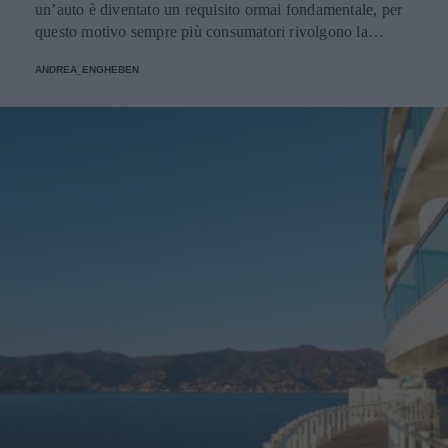
un’auto è diventato un requisito ormai fondamentale, per
questo motivo sempre più consumatori rivolgono la
propria attenzione alle auto ibride, ma come orientarsi
ANDREA_ENGHEBEN
all’interno dell’offerta? Ecco una breve guida per scegliere
l’auto ibrida giusta per voi.