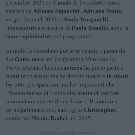
settembre 2021 su
Canale 5
, è condotto come
sempre da
Alfonso Signorini
.
Adriana Volpe
,
ex gieffina nel 2020, e
Sonia Bruganelli
,
imprenditrice e moglie di
Paolo Bonolis
, sono le
nuove
opinioniste
del programma.
In molti la ricordano per aver vestito i panni de
La Gatta nera
nel programma
Mercante in
Fiera
. Durante la sua
carriera
ha preso parte a
molti programmi ma ha dovuto mettere in
stand
by
tutto per questioni molto importanti che
l’hanno messa di fronte alla scelta di lasciare
momentaneamente il suo lavoro. Il motivo è
principalmente uno, suo figlio
Christopher
,
avuto con
Nicola Radici
nel 2015.
Continua a leggere dopo la pubblicità