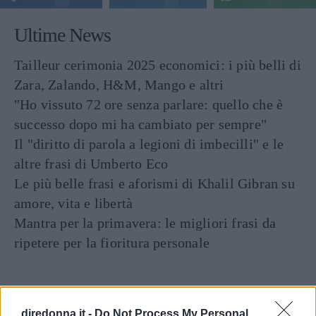
Ultime News
Tailleur cerimonia 2025 economici: i più belli di
Zara, Zalando, H&M, Mango e altri
"Ho vissuto 72 ore senza parlare: quello che è
successo dopo mi ha cambiato per sempre"
Il "diritto di parola a legioni di imbecilli" e le
altre frasi di Umberto Eco
Le più belle frasi e aforismi di Khalil Gibran su
amore, vita e libertà
Mantra per la primavera: le migliori frasi da
ripetere per la fioritura personale
diredonna.it -
Do Not Process My Personal