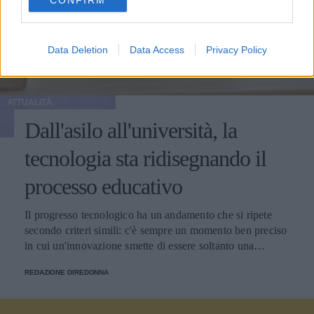
consent section.
Data Deletion
Data Access
Privacy Policy
ATTUALITÀ
Dall'asilo all'università, la
tecnologia sta ridisegnando il
processo educativo
Il progresso tecnologico ha un andamento che si ripete
secondo criteri simili: c'è sempre un momento ben preciso
in cui un'innovazione smette di essere soltanto una
tendenza e diventa un pilastro della società.
REDAZIONE DIREDONNA