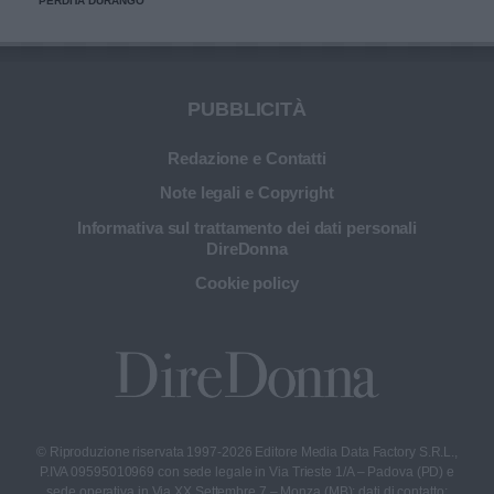
PERDITA DURANGO
PUBBLICITÀ
Redazione e Contatti
Note legali e Copyright
Informativa sul trattamento dei dati personali
DireDonna
Cookie policy
© Riproduzione riservata 1997-2026 Editore Media Data Factory S.R.L.,
P.IVA 09595010969 con sede legale in Via Trieste 1/A – Padova (PD) e
sede operativa in Via XX Settembre 7 – Monza (MB); dati di contatto: