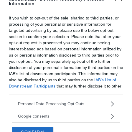
Information
If you wish to opt-out of the sale, sharing to third parties, or
processing of your personal or sensitive information for
Articoli
a tema
targeted advertising by us, please use the below opt-out
section to confirm your selection. Please note that after your
opt-out request is processed you may continue seeing
interest-based ads based on personal information utilized by
us or personal information disclosed to third parties prior to
your opt-out. You may separately opt-out of the further
disclosure of your personal information by third parties on the
IAB’s list of downstream participants. This information may
also be disclosed by us to third parties on the
IAB’s List of
Downstream Participants
that may further disclose it to other
third parties.
Please note that this website/app uses one or more Google
Personal Data Processing Opt Outs
services and may gather and store information including but
not limited to your visit or usage behaviour. You may click to
Google consents
grant or deny consent to Google and its third-party tags to
use your data for below specified purposes in below Google
CONFIRM