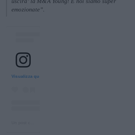
uscirà’ la M&A Young! E noi siamo super
emozionate”.
Visualizza questo post su Instagram
Un post condiviso da Alessia Marcuzzi (@alessiamarcuzzi)