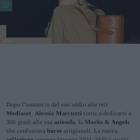
MODA
Dopo l’annuncio del suo addio alle reti
Mediaset
,
Alessia Marcuzzi
torna a dedicarsi a
360 gradi alla sua
azienda
, la
Marks & Angels
che confeziona
borse
artigianali. La nuova
collezione
autunno/inverno 2021-2022 è uscita