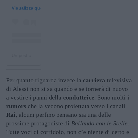
Visualizza questo post su Instagram
Un post condiviso da Francesco Facchinetti (@frafacchinetti)
Per quanto riguarda invece la
carriera
televisiva
di Alessi non si sa quando e se tornerà di nuovo
a vestire i panni della
conduttrice
. Sono molti i
rumors
che la vedono proiettata verso i canali
Rai
, alcuni perfino pensano sia una delle
prossime protagoniste di
Ballando con le Stelle
.
Tutte voci di corridoio, non c’è niente di certo e