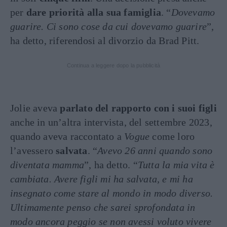
per
dare priorità alla sua famiglia
. “
Dovevamo
guarire. Ci sono cose da cui dovevamo guarire
”,
ha detto, riferendosi al divorzio da Brad Pitt.
Continua a leggere dopo la pubblicità
Jolie aveva
parlato del rapporto con i suoi figli
anche in un’altra intervista, del settembre 2023,
quando aveva raccontato a
Vogue
come loro
l’avessero
salvata
. “
Avevo 26 anni quando sono
diventata mamma
”, ha detto. “
Tutta la mia vita è
cambiata. Avere figli mi ha salvata, e mi ha
insegnato come stare al mondo in modo diverso.
Ultimamente penso che sarei sprofondata in
modo ancora peggio se non avessi voluto vivere