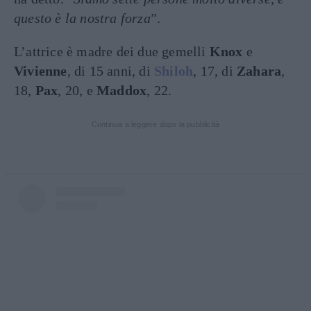
questo è la nostra forza
”.
L’attrice è madre dei due gemelli
Knox
e
Vivienne
, di 15 anni, di
Shiloh
, 17, di
Zahara
,
18,
Pax
, 20, e
Maddox
, 22.
Continua a leggere dopo la pubblicità