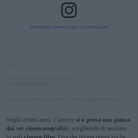
Visualizza questo post su Instagram
Un post condiviso da Jolie Pitt Family (@joliepittfamilyofficial)
Negli ultimi anni, l’attrice
si è presa una pausa
dai set cinematografici
, scegliendo di recitare
in soli
cinque film
. Una decisione presa anche