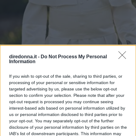
diredonna.it -
Do Not Process My Personal
Information
If you wish to opt-out of the sale, sharing to third parties, or
processing of your personal or sensitive information for
ATTUALITÀ
targeted advertising by us, please use the below opt-out
11 frasi di Papa Leone XIV,
section to confirm your selection. Please note that after your
opt-out request is processed you may continue seeing
pronunciate quando era Robert
interest-based ads based on personal information utilized by
us or personal information disclosed to third parties prior to
Francis Prevost
your opt-out. You may separately opt-out of the further
disclosure of your personal information by third parties on the
IAB’s list of downstream participants. This information may
Chi è e cosa ha detto in passato Robert Francis Prevost,