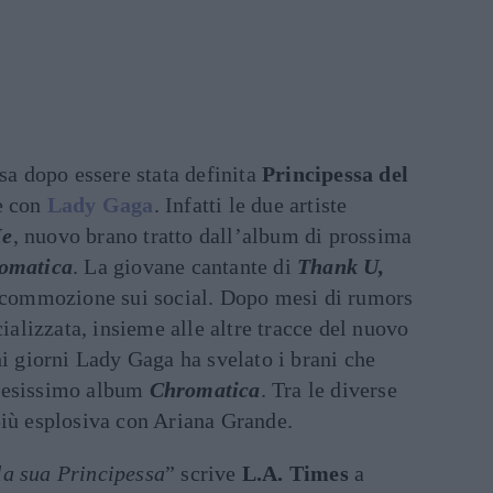
a dopo essere stata definita
Principessa del
e con
Lady Gaga
. Infatti le due artiste
Me
, nuovo brano tratto dall’album di prossima
omatica
. La giovane cantante di
Thank U,
a commozione sui social. Dopo mesi di rumors
cializzata, insieme alle altre tracce del nuovo
hi giorni Lady Gaga ha svelato i brani che
ttesissimo album
Chromatica
. Tra le diverse
più esplosiva con Ariana Grande.
la sua Principessa
” scrive
L.A. Times
a