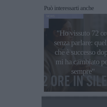
Può interessarti anche
NEWS
"Ho vissuto 72 or
i più belle
senza parlare: quel
 da Damiano
che è successo do
d, con i
mi ha cambiato p
 e da solista
sempre"