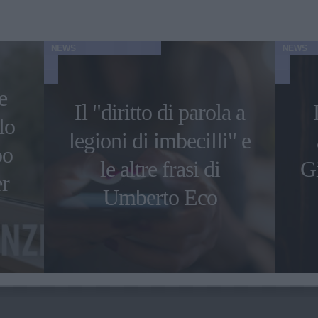
NEWS
NEWS
e
Il "diritto di parola a
lo
legioni di imbecilli" e
po
le altre frasi di
Gi
er
Umberto Eco