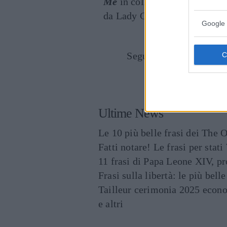
Me
in collaborazione con Ari
da Lady Gaga.
Google 
Seguici anche su Goog
CONDIVIDI SU
Ultime News
Le 10 più belle frasi dei The O
Fatti notare! Le frasi per st
11 frasi di Papa Leone XIV, p
Frasi sulla libertà: le più bell
Tailleur cerimonia 2025 econo
e altri