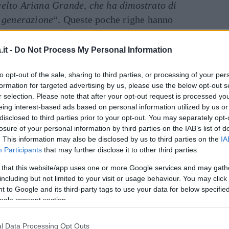
elto Ariana Grande, che ha dimostrato di
a generazione
“. Queste poche righe hanno
diviso le sue lacrime di gioia sui social con
endo? Ecco!
” scrive la cantante condividendo
it -
Do Not Process My Personal Information
Dal
i di voi fan, sono eccezionali
” ha aggiunto la
to opt-out of the sale, sharing to third parties, or processing of your per
omontaggio
realizzato da un fan. Il paragone
formation for targeted advertising by us, please use the below opt-out s
un ovvio riferimento a un’altra Regina,
r selection. Please note that after your opt-out request is processed y
come sua erede una Principessa del Pop,
eing interest-based ads based on personal information utilized by us or
disclosed to third parties prior to your opt-out. You may separately opt-
losure of your personal information by third parties on the IAB’s list of
. This information may also be disclosed by us to third parties on the
IA
inua a leggere dopo la pubblicità
Participants
that may further disclose it to other third parties.
 that this website/app uses one or more Google services and may gath
including but not limited to your visit or usage behaviour. You may click 
 l’album
Chromatica
di
Lady Gaga
è stato
 to Google and its third-party tags to use your data for below specifi
ogle consent section.
rgenza
Coronavirus
. Si teme per questo un
 motivo per il quale si mormora che
Rain On
l Data Processing Opt Outs