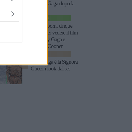
di Lady Gaga dopo la
sconfitta
SPETTACOLO
A star is born, cinque
motivi per vedere il film
con Lady Gaga e
Bradley Cooper
MODA
Lady Gaga è la Signora
Gucci: i look dal set