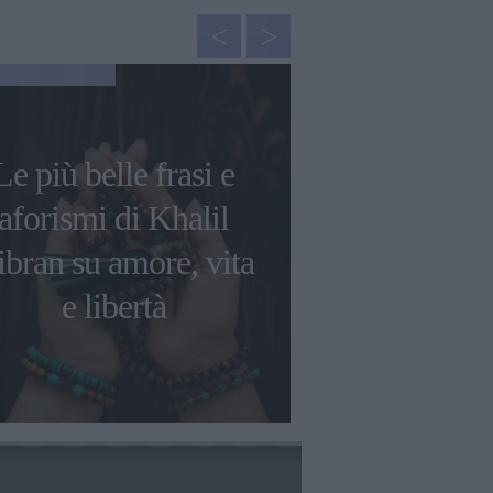
NEWS
Le più belle frasi e
Mantra p
aforismi di Khalil
primavera: l
bran su amore, vita
frasi da ripe
e libertà
fioritura p