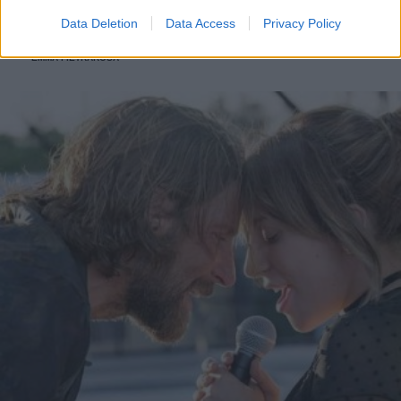
conquistato la statuetta come miglior attrice (vinta da
Data Deletion
Data Access
Privacy Policy
Jessica Chastain). Tuttavia, sui social ha espresso grande
gratitudine per aver partecipato al concorso e ha speso
EMMA PIETRAROSA
alcune emozionanti parole per la situazione in Ucraina.