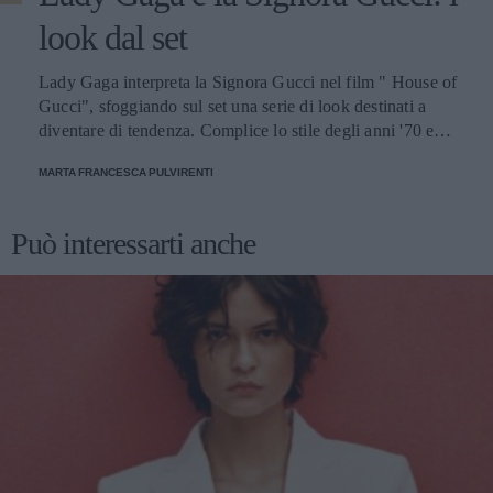
look dal set
Lady Gaga interpreta la Signora Gucci nel film " House of
Gucci", sfoggiando sul set una serie di look destinati a
diventare di tendenza. Complice lo stile degli anni '70 e
'80, gli outfit indossati dalla popstar americana risultano
MARTA FRANCESCA PULVIRENTI
contemporanei e perfetti da replicare nella vita di tutti i
giorni
Può interessarti anche