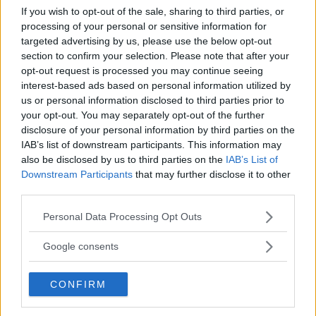
If you wish to opt-out of the sale, sharing to third parties, or
processing of your personal or sensitive information for
targeted advertising by us, please use the below opt-out
section to confirm your selection. Please note that after your
opt-out request is processed you may continue seeing
interest-based ads based on personal information utilized by
us or personal information disclosed to third parties prior to
your opt-out. You may separately opt-out of the further
disclosure of your personal information by third parties on the
IAB’s list of downstream participants. This information may
also be disclosed by us to third parties on the
IAB’s List of
Downstream Participants
that may further disclose it to other
third parties.
NEWS
SAG Awards 2022, il toccante
Please note that this website/app uses one or more Google
Personal Data Processing Opt Outs
services and may gather and store information including but
post Instagram di Lady Gaga
not limited to your visit or usage behaviour. You may click to
Google consents
grant or deny consent to Google and its third-party tags to
dopo la sconfitta
use your data for below specified purposes in below Google
CONFIRM
consent section.
La cantante, in gara con il film House of Gucci, non ha