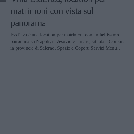
matrimoni con vista sul
panorama
EssEnza è una location per matrimoni con un bellissimo
panorama su Napoli, il Vesuvio e il mare, situata a Corbara
in provincia di Salerno. Spazio e Coperti Servizi Menu
Prezzi Contatti Spazi e numero di coperti EssEnza dispone
di tre sale interne per ospitare il ricevimento: Sala
Maestrale in pietra, Sala Tramontana a vetrate
panoramiche e la Sala Piccolo Lord, con terrazzo ideale
per i bambini. Il ricevimento di nozze può essere allestito
anche nel Giardino Segreto o a bordo piscina. La struttura
può accogliere fino a 250 persone. Servizi offerti EssEnza
ospita un solo evento il giorno si avvale di uno staff
qualificato e di un wedding planner per gli allestimenti. Gli
sposi possono richiedere l’intrattenimento musicale, il
servizio fotografico, l’animazione, il servizio di trasporto e
il pernottamento in suite nuziale. La struttura dispone
anche di parcheggio e di punti di accesso per disabili.