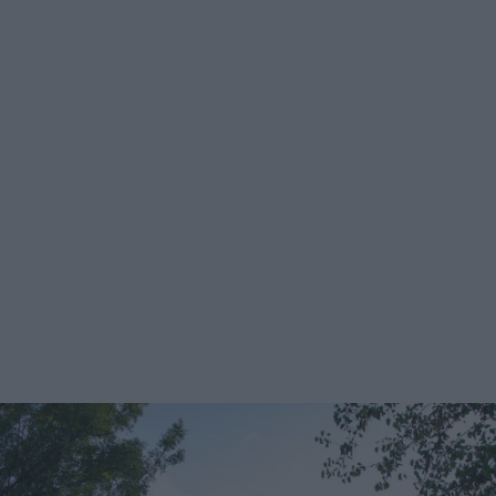
Menu EssEnza ha un proprio staff specializzato in vari tipi
di cucina – naturale, tradizionale, regionale, internazionale,
etnica, fusion, mediterranea e d’autore. I menu sono
personalizzabili, anche se in genere includono: show
cooking di gastronomia e pasticceria, aperitivo, antipasto,
due primi, un secondo, frutta/dessert, torta nuziale con
angolo bar. Sono disponibili anche soluzioni per ospiti
vegetariani, vegani, celiaci o con intolleranze alimentari.
Anche la torta nuziale è servita dalla struttura. È possibile
anche affittare solamente la struttura, senza servizio di
catering. Costo I menù hanno un costo compreso tra 65€ e
100€, ma è necessario richiedere un preventivo per i
dettagli. Contatti e Indirizzo EssEnza si trova in Esterna
Chiunzi a Corbara (Salerno), 84010. Trovate maggiori
informazioni sulla pagina facebook EssEnza Food
Experience. Il numero di telefono è 329 4074998.