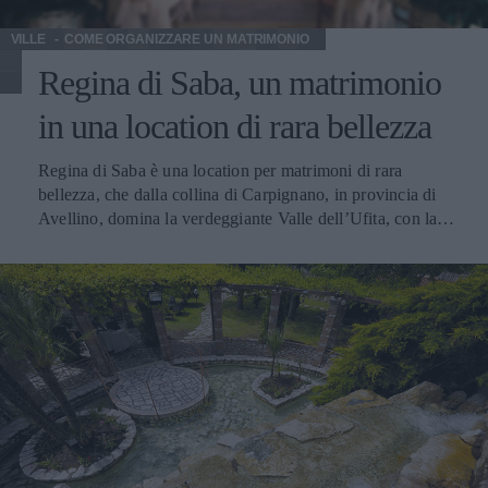
VILLE
COME ORGANIZZARE UN MATRIMONIO
Regina di Saba, un matrimonio
in una location di rara bellezza
Regina di Saba è una location per matrimoni di rara
bellezza, che dalla collina di Carpignano, in provincia di
Avellino, domina la verdeggiante Valle dell’Ufita, con la
sua facciata in stile neoclassico. Spazio e Coperti Servizi
Menu Prezzi Contatti Spazi e numero di coperti Regina di
Saba dispone di una sala interna lussuosa e curata che può
accogliere fino a 300 persone. All’esterno, nelle stagioni
più calde, si può allestire il banchetto di nozze o
l’aperitivo/buffet nei giardini all’italiana, adornati con fiori,
fontane, gazebi ornamentali e la piscina “la barchetta”, che
fa da sfondo al vostro ricevimento. Servizi offerti Regina
di Saba ospita un evento al giorno senza restrizioni orarie e
si avvale di uno staff qualificato per gli allestimenti e il
coordinamento dell’evento. Gli sposi possono anche