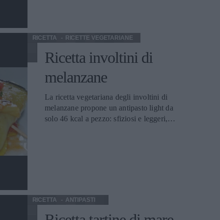
RICETTA
RICETTE VEGETARIANE
Ricetta involtini di
melanzane
La ricetta vegetariana degli involtini di
melanzane propone un antipasto light da
solo 46 kcal a pezzo: sfiziosi e leggeri,
questo piatto va bene sia a grandi che
bambini.
RICETTA
ANTIPASTI
Ricetta tartine di mare