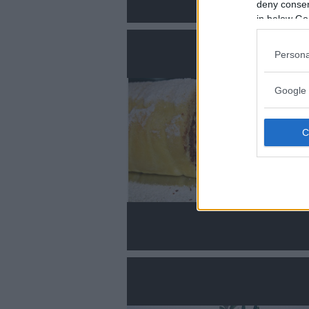
deny consent
in below Go
Persona
Google 