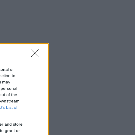
sonal or
ection to
ou may
 personal
out of the
 downstream
B’s List of
er and store
to grant or