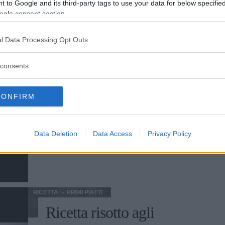
 to Google and its third-party tags to use your data for below specifi
ogle consent section.
RICETTA
RICETTE DI DOLCI
l Data Processing Opt Outs
Ricetta rotolo alla
Nutella
consents
Ricetta del rototo alla Nutella, un dolce
CONFIRM
gustosissimo dalla preparazione semplice e
veloce, adatto a bambini e adulti.
Data Deletion
Data Access
Privacy Policy
RICETTA
PRIMI PIATTI
Ricetta risotto agli