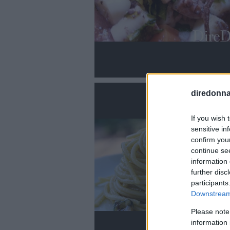
diredonna.
If you wish 
sensitive in
confirm you
continue se
information 
further disc
participants
Downstream 
Please note
information 