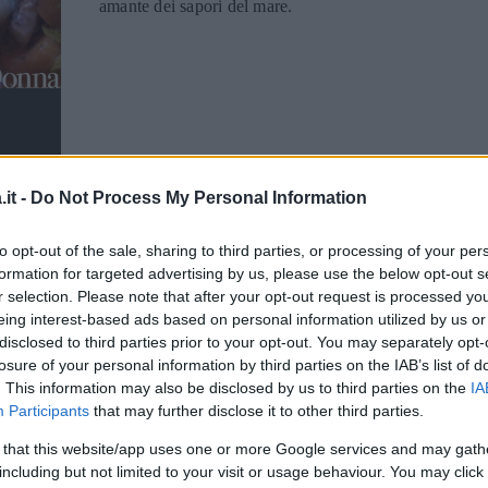
amante dei sapori del mare.
RICETTA
PASTA
it -
Do Not Process My Personal Information
Ricetta pasta con
to opt-out of the sale, sharing to third parties, or processing of your per
zucchine
formation for targeted advertising by us, please use the below opt-out s
r selection. Please note that after your opt-out request is processed y
Ricetta della pasta con le zucchine, un
eing interest-based ads based on personal information utilized by us or
primo piatto semplicissimo e veloce da
disclosed to third parties prior to your opt-out. You may separately opt-
losure of your personal information by third parties on the IAB’s list of
preparare ma gustoso e ideale per una
. This information may also be disclosed by us to third parties on the
IA
cucina vegetariana.
Participants
that may further disclose it to other third parties.
 that this website/app uses one or more Google services and may gath
including but not limited to your visit or usage behaviour. You may click 