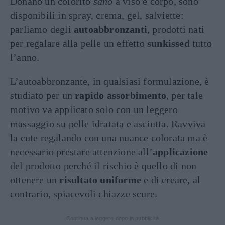
Donano un colorito
sano
a viso e corpo, sono
disponibili in spray, crema, gel, salviette:
parliamo degli
autoabbronzanti
, prodotti nati
per regalare alla pelle un effetto
sunkissed
tutto
l’anno.
L’autoabbronzante, in qualsiasi formulazione, è
studiato per un
rapido assorbimento
, per tale
motivo va applicato solo con un leggero
massaggio su pelle idratata e asciutta. Ravviva
la cute regalando con una nuance colorata ma è
necessario prestare attenzione all’
applicazione
del prodotto perché il rischio è quello di non
ottenere un
risultato uniforme
e di creare, al
contrario, spiacevoli chiazze scure.
Continua a leggere dopo la pubblicità