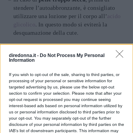
stendere l’autoabbronzante, è consigliato
utilizzare una lozione per il corpo all’
acido
glicolico
. In questo modo si eviterà la
desquamazione della cute.
Autoabbronzanti:
diredonna.it -
Do Not Process My Personal
controindicazioni ed effetti
Information
collaterali
If you wish to opt-out of the sale, sharing to third parties, or
processing of your personal or sensitive information for
targeted advertising by us, please use the below opt-out
Uno degli errori che spesso si commettono
section to confirm your selection. Please note that after your
nell’utilizzare gli autoabbronzanti è avere la
opt-out request is processed you may continue seeing
interest-based ads based on personal information utilized by
convinzione che siano in grado di proteggere la
us or personal information disclosed to third parties prior to
pelle dall’aggressione dei raggi solari. Questo
your opt-out. You may separately opt-out of the further
non è vero, per cui
quando ci si espone al sole è
disclosure of your personal information by third parties on the
IAB’s list of downstream participants. This information may
necessario applicare sempre un prodotto