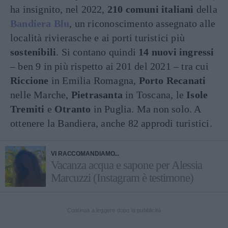
ha insignito, nel 2022,
210 comuni italiani
della
Bandiera Blu
, un riconoscimento assegnato alle
località rivierasche e ai porti turistici più
sostenibili
. Si contano quindi
14 nuovi ingressi
– ben 9 in più rispetto ai 201 del 2021 – tra cui
Riccione
in Emilia Romagna,
Porto Recanati
nelle Marche,
Pietrasanta
in Toscana, le
Isole
Tremiti
e
Otranto
in Puglia. Ma non solo. A
ottenere la Bandiera, anche 82 approdi turistici.
VI RACCOMANDIAMO...
Vacanza acqua e sapone per Alessia
Marcuzzi (Instagram è testimone)
Continua a leggere dopo la pubblicità