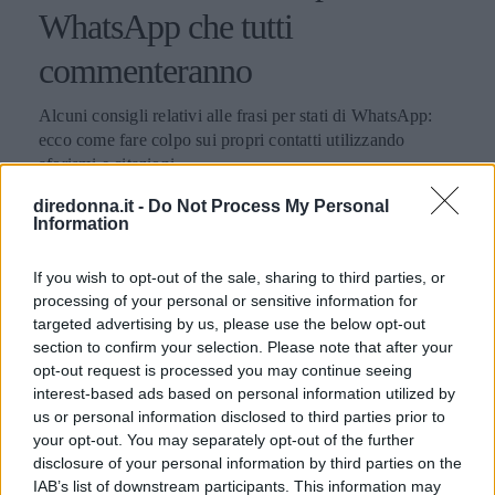
WhatsApp che tutti
commenteranno
Alcuni consigli relativi alle frasi per stati di WhatsApp:
ecco come fare colpo sui propri contatti utilizzando
aforismi e citazioni.
diredonna.it -
Do Not Process My Personal
PERDITA DURANGO
Information
If you wish to opt-out of the sale, sharing to third parties, or
processing of your personal or sensitive information for
targeted advertising by us, please use the below opt-out
section to confirm your selection. Please note that after your
opt-out request is processed you may continue seeing
interest-based ads based on personal information utilized by
us or personal information disclosed to third parties prior to
your opt-out. You may separately opt-out of the further
disclosure of your personal information by third parties on the
IAB’s list of downstream participants. This information may