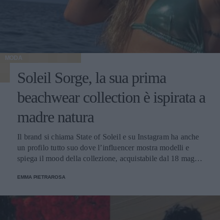
MODA
Soleil Sorge, la sua prima
beachwear collection è ispirata a
madre natura
Il brand si chiama State of Soleil e su Instagram ha anche
un profilo tutto suo dove l’influencer mostra modelli e
spiega il mood della collezione, acquistabile dal 18 maggio
2022. I bikini sono dedicati agli elementi naturali: acqua,
EMMA PIETRAROSA
aria, fuoco, spirito e terra e sono sensuali e colorati.