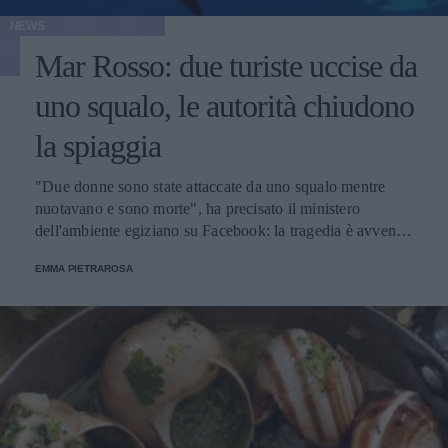
NEWS
Mar Rosso: due turiste uccise da
uno squalo, le autorità chiudono
la spiaggia
"Due donne sono state attaccate da uno squalo mentre
nuotavano e sono morte", ha precisato il ministero
dell'ambiente egiziano su Facebook: la tragedia è avvenuta
nella zona di Sahl Hasheesh a sud di Hurghada, una
EMMA PIETRAROSA
località fortemente turistica.