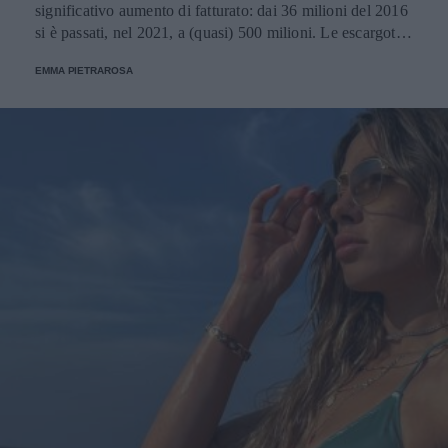
significativo aumento di fatturato: dai 36 milioni del 2016
si è passati, nel 2021, a (quasi) 500 milioni. Le escargot
possono ora servite sulle tavole dei meno schizzinosi in
EMMA PIETRAROSA
una nuova e moderna ricetta.