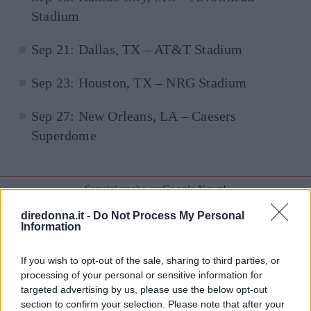
Stadium
Sep 21: Dallas, TX – AT&T Stadium
Sep 23: Houston, TX – NRG Stadium
Sep 27: New Orleans, LA – Caesers
Superdome
Seguici anche su Google News!
diredonna.it -
Do Not Process My Personal
ENTRA NEL NOSTRO CANALE
Information
CONDIVIDI SU
CONDIVIDI SU
CONDIVIDI SU
If you wish to opt-out of the sale, sharing to third parties, or
FACEBOOK
TWITTER
WHATSAPP
processing of your personal or sensitive information for
targeted advertising by us, please use the below opt-out
Ultime News
section to confirm your selection. Please note that after your