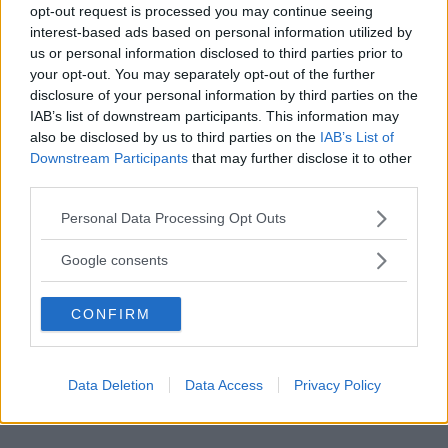
opt-out request is processed you may continue seeing
"Ho vissuto 72 ore senza parlare: quello che è
interest-based ads based on personal information utilized by
successo dopo mi ha cambiato per sempre"
us or personal information disclosed to third parties prior to
your opt-out. You may separately opt-out of the further
Il "diritto di parola a legioni di imbecilli" e le
disclosure of your personal information by third parties on the
altre frasi di Umberto Eco
IAB’s list of downstream participants. This information may
Le più belle frasi e aforismi di Khalil Gibran su
also be disclosed by us to third parties on the
IAB’s List of
Downstream Participants
that may further disclose it to other
amore, vita e libertà
third parties.
Mantra per la primavera: le migliori frasi da
Please note that this website/app uses one or more Google
ripetere per la fioritura personale
Personal Data Processing Opt Outs
services and may gather and store information including but
Le frasi più belle scritte da Damiano David, con
not limited to your visit or usage behaviour. You may click to
Google consents
i Måneskin e da solista
grant or deny consent to Google and its third-party tags to
use your data for below specified purposes in below Google
CONFIRM
consent section.
Data Deletion
Data Access
Privacy Policy