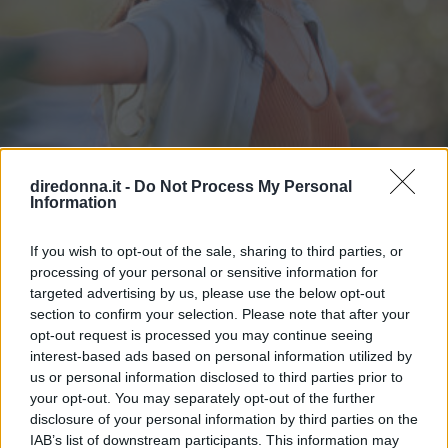
diredonna.it -
Do Not Process My Personal
Information
ATTUALITÀ
If you wish to opt-out of the sale, sharing to third parties, or
Frasi sulla libertà: le più belle da
processing of your personal or sensitive information for
targeted advertising by us, please use the below opt-out
condividere e su cui riflettere
section to confirm your selection. Please note that after your
opt-out request is processed you may continue seeing
interest-based ads based on personal information utilized by
Alcune frasi sulla libertà pronunciate o scritte da artisti o
us or personal information disclosed to third parties prior to
personaggi famosi: così il concetto è stato esplorato in
your opt-out. You may separately opt-out of the further
diversi ambiti.
disclosure of your personal information by third parties on the
IAB’s list of downstream participants. This information may
PERDITA DURANGO