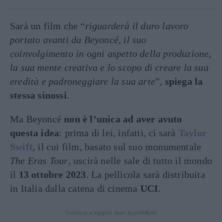
Sarà un film che “
riguarderà il duro lavoro
portato avanti da Beyoncé, il suo
coinvolgimento in ogni aspetto della produzione,
la sua mente creativa e lo scopo di creare la sua
eredità e padroneggiare la sua arte
”,
spiega la
stessa sinossi
.
Ma Beyoncé
non è l’unica ad aver avuto
questa idea
: prima di lei, infatti, ci sarà
Taylor
Swift
, il cui film, basato sul suo monumentale
The Eras Tour
, uscirà nelle sale di tutto il mondo
il
13 ottobre 2023
. La pellicola sarà distribuita
in Italia dalla catena di cinema
UCI
.
Continua a leggere dopo la pubblicità