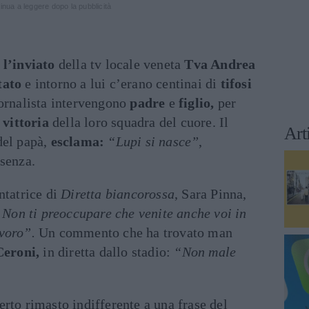
inua a leggere dopo la pubblicità
 l’inviato
della tv locale veneta
Tva Andrea
tato
e intorno a lui c’erano centinai di
tifosi
ornalista intervengono
padre
e
figlio,
per
a
vittoria
della loro squadra del cuore. Il
Art
del papà,
esclama:
“Lupi si nasce”
,
osenza.
ntatrice di
Diretta biancorossa
, Sara Pinna,
. Non ti preoccupare che venite anche voi in
voro”.
Un commento che ha trovato man
Ceroni,
in diretta dallo stadio:
“Non male
rto rimasto indifferente a una frase del