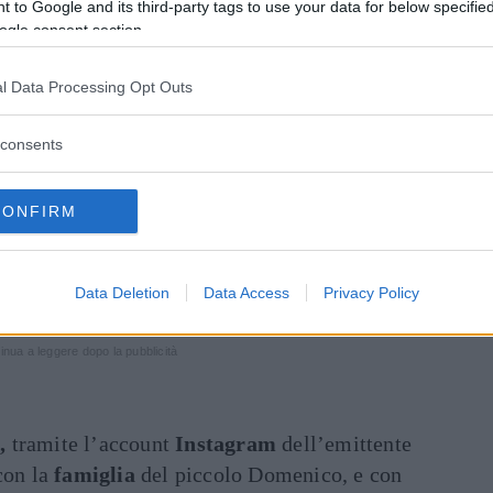
 to Google and its third-party tags to use your data for below specifi
ogle consent section.
l Data Processing Opt Outs
consents
CONFIRM
Data Deletion
Data Access
Privacy Policy
inua a leggere dopo la pubblicità
,
tramite l’account
Instagram
dell’emittente
on la
famiglia
del piccolo Domenico, e con