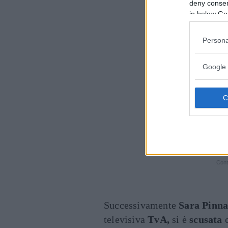
deny consent
in below Go
Persona
Google 
Cont
Successivamente
Sara
Pinna
televisiva
TvA,
si è
scusata
c