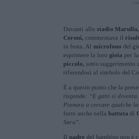
Cont
Davanti allo
stadio Marulla,
Ceroni,
commentava il
risul
in festa. Al
microfono
del gi
esprimere la loro
gioia
per l
piccolo,
sotto suggerimento 
riferendosi al simbolo del C
È a questo punto che la prese
risponde:
“E gatti si diventa
Pianura a cercare qualche la
forte anche nella
battuta
di
Sara”.
Il
padre
del bambino non è ce