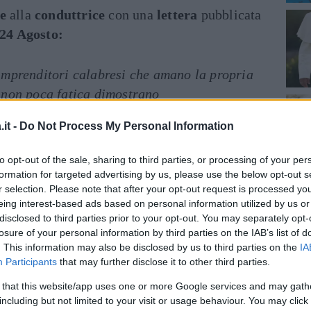
e
alla
conduttrice
con una
lettera
pubblicata
24 Agosto:
imprenditori calabresi che amano la propria
 non poca fatica dimostrano
ontribuire per migliorarla e supportarla. In
it -
Do Not Process My Personal Information
ropria terra mancasse lavoro non ci sarebbe
 cercarlo altrove. Dovrebbe saperlo perché
to opt-out of the sale, sharing to third parties, or processing of your per
 avesse avuto modo di studiarla, che la
formation for targeted advertising by us, please use the below opt-out s
i meridionali. Lei con la sua qualifica da
r selection. Please note that after your opt-out request is processed y
eing interest-based ads based on personal information utilized by us or
ere e dimostrare a coloro i quali si rivolge
disclosed to third parties prior to your opt-out. You may separately opt-
ue qualità a lei a quanto pare
losure of your personal information by third parties on the IAB’s list of
. This information may also be disclosed by us to third parties on the
IA
Participants
that may further disclose it to other third parties.
 that this website/app uses one or more Google services and may gath
including but not limited to your visit or usage behaviour. You may click 