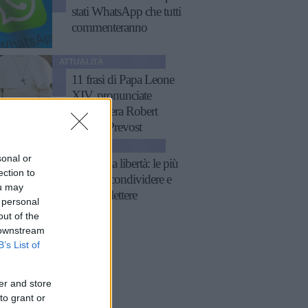
stati WhatsApp che tutti
commenteranno
ATTUALITÀ
11 frasi di Papa Leone
XIV, pronunciate
quando era Robert
Francis Prevost
ATTUALITÀ
sonal or
Frasi sulla libertà: le più
ection to
belle da condividere e
ou may
su cui riflettere
 personal
out of the
 downstream
B’s List of
er and store
to grant or