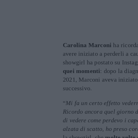
Carolina Marconi
ha ricorda
avere iniziato a perderli a ca
showgirl ha postato su Insta
quei momenti
: dopo la diag
2021, Marconi aveva iniziato
successivo.
“
Mi fa un certo effetto veder
Ricordo ancora quel giorno d
di vedere come perdevo i cape
alzata di scatto, ho preso co
la showgirl, che
molte volte 