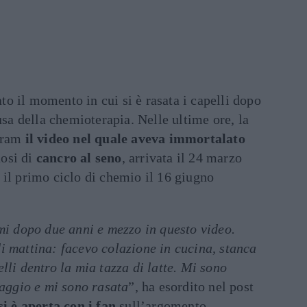
to il momento in cui si è rasata i capelli dopo
usa della chemioterapia. Nelle ultime ore, la
gram
il video nel quale aveva immortalato
nosi di
cancro al seno
, arrivata il 24 marzo
 il primo ciclo di chemio il 16 giugno
mi dopo due anni e mezzo in questo video.
i mattina: facevo colazione in cucina, stanca
lli dentro la mia tazza di latte. Mi sono
raggio e mi sono rasata
”, ha esordito nel post
si è aperta con i fan
sull’argomento.