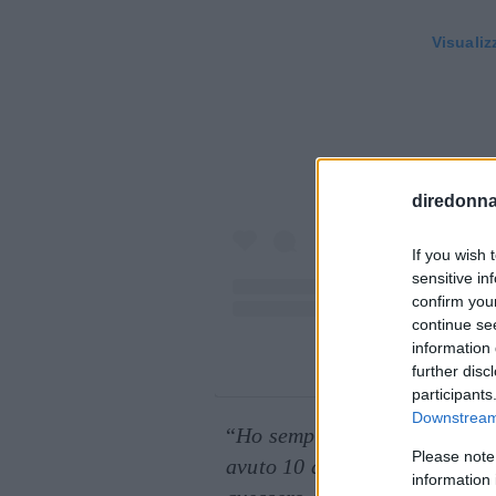
Visualiz
diredonna.
If you wish 
sensitive in
confirm you
continue se
information 
Un post condiviso
further disc
participants
Downstream 
“
Ho sempre avuto terrore di 
Please note
avuto 10 anni, una era vederm
information 