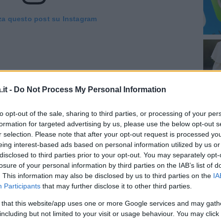
za questo post su Instagram
it -
Do Not Process My Personal Information
to opt-out of the sale, sharing to third parties, or processing of your per
formation for targeted advertising by us, please use the below opt-out s
r selection. Please note that after your opt-out request is processed y
eing interest-based ads based on personal information utilized by us or
disclosed to third parties prior to your opt-out. You may separately opt-
 da CarolinaMarconi (@marconicarolina)
losure of your personal information by third parties on the IAB’s list of
. This information may also be disclosed by us to third parties on the
IA
Participants
that may further disclose it to other third parties.
due cose nella vita. Quando ero piccola, avrò
 that this website/app uses one or more Google services and may gath
i senza capelli e l’altra era se un giorno mi
including but not limited to your visit or usage behaviour. You may click 