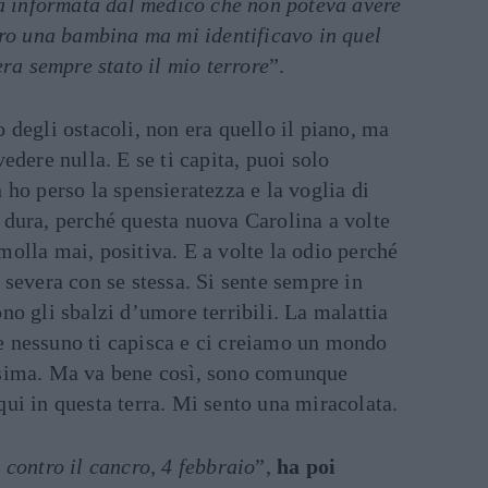
va informata dal medico che non poteva avere
Ero una bambina ma mi identificavo in quel
era sempre stato il mio terrore
”.
o degli ostacoli, non era quello il piano, ma
vedere nulla. E se ti capita, puoi solo
n ho perso la spensieratezza e la voglia di
 dura, perché questa nuova Carolina a volte
molla mai, positiva. E a volte la odio perché
o severa con se stessa. Si sente sempre in
ono gli sbalzi d’umore terribili. La malattia
e nessuno ti capisca e ci creiamo un mondo
ssima. Ma va bene così, sono comunque
qui in questa terra. Mi sento una miracolata.
contro il cancro, 4 febbraio
”,
ha poi