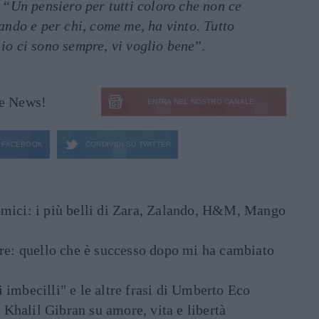
. “
Un pensiero per tutti coloro che non ce
tando e per chi, come me, ha vinto. Tutto
 io ci sono sempre, vi voglio bene
”.
le News!
ENTRA NEL NOSTRO CANALE
FACEBOOK
CONDIVIDI SU
TWITTER
mici: i più belli di Zara, Zalando, H&M, Mango
are: quello che è successo dopo mi ha cambiato
di imbecilli" e le altre frasi di Umberto Eco
i Khalil Gibran su amore, vita e libertà