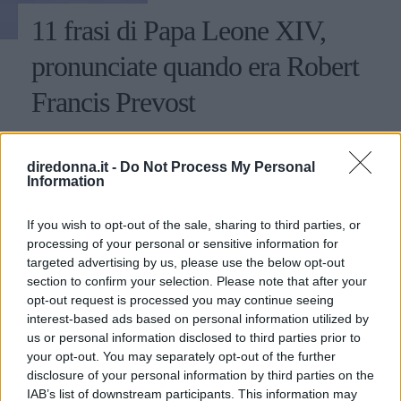
11 frasi di Papa Leone XIV,
pronunciate quando era Robert
Francis Prevost
Chi è e cosa ha detto in passato Robert Francis Prevost,
ovvero il nuovo Papa Leone XIV che succede a Papa
diredonna.it -
Do Not Process My Personal
Francesco I: le citazioni su migranti, ambiente, diritti e
Information
fede.
PERDITA DURANGO
If you wish to opt-out of the sale, sharing to third parties, or
processing of your personal or sensitive information for
targeted advertising by us, please use the below opt-out
section to confirm your selection. Please note that after your
opt-out request is processed you may continue seeing
interest-based ads based on personal information utilized by
us or personal information disclosed to third parties prior to
your opt-out. You may separately opt-out of the further
disclosure of your personal information by third parties on the
IAB’s list of downstream participants. This information may