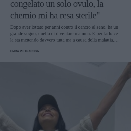
congelato un solo ovulo, la
chemio mi ha resa sterile"
Dopo aver lottato per anni contro il cancro al seno, ha un
grande sogno, quello di diventare mamma. E per farlo ce
la sta mettendo davvero tutta ma a causa della malattia,
non potrà adottare un figlio, almeno per qualche anno, per
EMMA PIETRAROSA
questo sta tentando la strada della fecondazione assistita,
ma anche questa è piena di ostacoli.