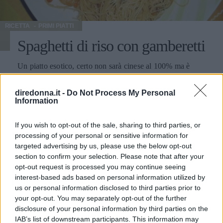
RICETTA
PRIMI PIATTI
Spaghetti di riso con gamberetti
Un piatto esotico, certo non sarà cinese al 100% ma è
comunque una buona pietanza, caratterizzata da un sapore
insolito per chi non è abituato alla soia e allo zenzero.
diredonna.it -
Do Not Process My Personal
Information
STEFANO MANNI
If you wish to opt-out of the sale, sharing to third parties, or
processing of your personal or sensitive information for
targeted advertising by us, please use the below opt-out
section to confirm your selection. Please note that after your
opt-out request is processed you may continue seeing
interest-based ads based on personal information utilized by
us or personal information disclosed to third parties prior to
your opt-out. You may separately opt-out of the further
disclosure of your personal information by third parties on the
IAB’s list of downstream participants. This information may