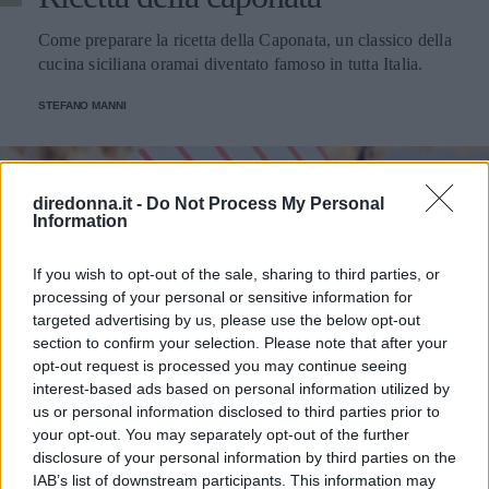
Come preparare la ricetta della Caponata, un classico della
cucina siciliana oramai diventato famoso in tutta Italia.
STEFANO MANNI
diredonna.it -
Do Not Process My Personal
Information
If you wish to opt-out of the sale, sharing to third parties, or
processing of your personal or sensitive information for
targeted advertising by us, please use the below opt-out
section to confirm your selection. Please note that after your
opt-out request is processed you may continue seeing
interest-based ads based on personal information utilized by
us or personal information disclosed to third parties prior to
RICETTE LIGHT
your opt-out. You may separately opt-out of the further
disclosure of your personal information by third parties on the
Ricette light: preparare pop corn
IAB’s list of downstream participants. This information may