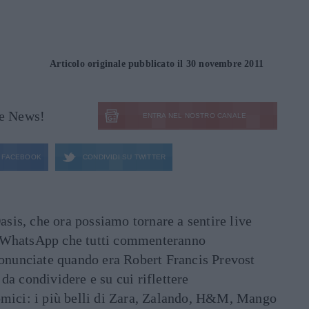
Articolo originale pubblicato il 30 novembre 2011
le News!
ENTRA NEL NOSTRO CANALE
FACEBOOK
CONDIVIDI SU
TWITTER
asis, che ora possiamo tornare a sentire live
ati WhatsApp che tutti commenteranno
ronunciate quando era Robert Francis Prevost
e da condividere e su cui riflettere
mici: i più belli di Zara, Zalando, H&M, Mango