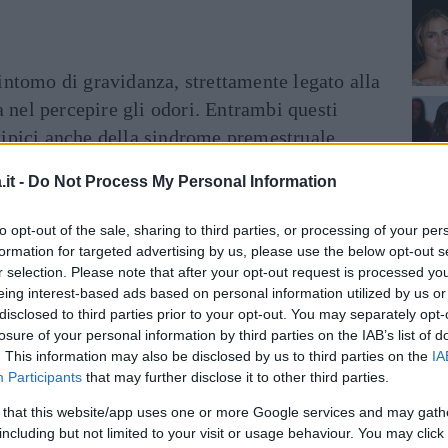
ntomo di gravidanza, strettamente legato alla
a nel percepire gli odori. Entrambi questi
 tipici anche della sindrome premestruale.
it -
Do Not Process My Personal Information
le
può essere sinonimo di gravidanza.
to opt-out of the sale, sharing to third parties, or processing of your per
formation for targeted advertising by us, please use the below opt-out s
 gonfiarsi prima delle mestruazioni, tuttavia
r selection. Please note that after your opt-out request is processed y
iù esagerato: infatti, a causa dello
eing interest-based ads based on personal information utilized by us or
areti dell’utero si ispessiscono.
disclosed to third parties prior to your opt-out. You may separately opt-
losure of your personal information by third parties on the IAB’s list of
i e insonnia
. This information may also be disclosed by us to third parties on the
IA
Participants
that may further disclose it to other third parties.
ucendo l’addome a gonfiarsi, comportano
 that this website/app uses one or more Google services and may gath
inali
, dalla stitichezza alla diarrea. Ma i
including but not limited to your visit or usage behaviour. You may click 