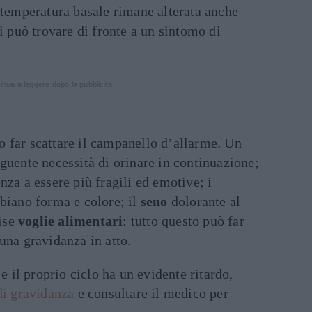
 temperatura basale rimane alterata anche
i può trovare di fronte a un sintomo di
inua a leggere dopo la pubblicità
 far scattare il campanello d’allarme. Un
guente necessità di orinare in continuazione;
nza a essere più fragili ed emotive; i
biano forma e colore; il
seno
dolorante al
vise
voglie alimentari
: tutto questo può far
una gravidanza in atto.
 e il proprio ciclo ha un evidente ritardo,
di gravidanza
e consultare il medico per