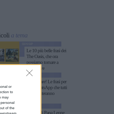
icoli
a tema
GOSSIP
Le 10 più belle frasi dei
The Oasis, che ora
possiamo tornare a
sentire live
GOSSIP
Fatti notare! Le frasi per
sonal or
stati WhatsApp che tutti
ection to
commenteranno
ou may
 personal
ATTUALITÀ
out of the
11 frasi di Papa Leone
 downstream