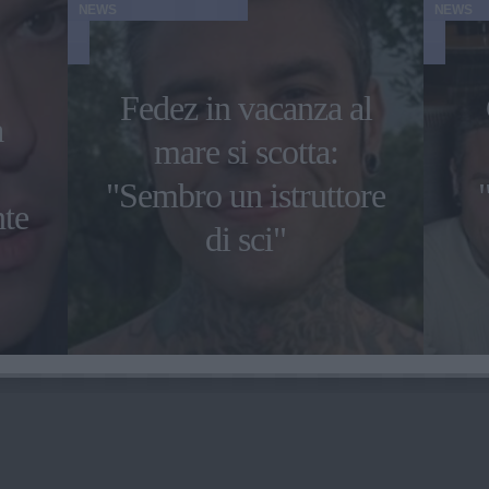
NEWS
NEWS
Fedez in vacanza al
a
mare si scotta:
"Sembro un istruttore
nte
di sci"