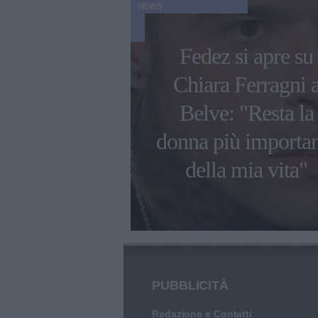
NEWS
Fedez si apre su
o sano non
Chiara Ferragni 
e mie borse".
Belve: "Resta la
asti risponde
donna più importa
 agli hater
della mia vita"
PUBBLICITÀ
Redazione e Contatti