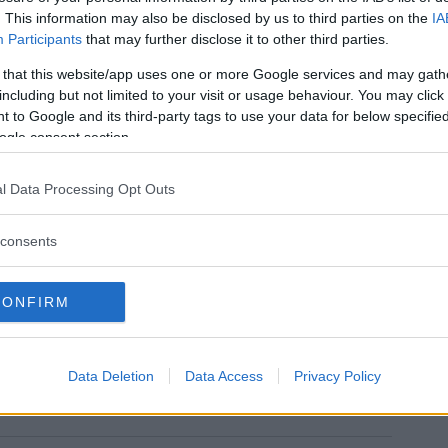
. This information may also be disclosed by us to third parties on the
IA
Participants
that may further disclose it to other third parties.
 that this website/app uses one or more Google services and may gath
 da Chiara Ferragni ✨ (@chiaraferragni)
including but not limited to your visit or usage behaviour. You may click 
 to Google and its third-party tags to use your data for below specifi
ogle consent section.
ura
non è passata inosservata ai follower, o
o puntato lo sguardo su un
gesto
l Data Processing Opt Outs
rice digitale ha fatto poco prima di lanciarsi
nico, Chiara Ferragni, un attimo prima di
consents
rta di aquila ad alta quota, ha fatto il segno
he per lo più fanno i credenti e che gli hater
CONFIRM
 perdonato.
inua a leggere dopo la pubblicità
Data Deletion
Data Access
Privacy Policy