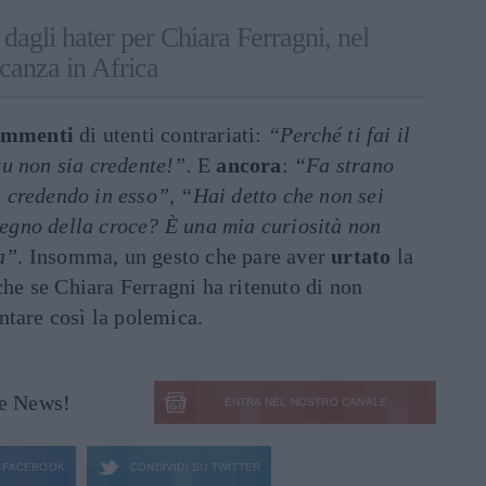
dagli hater per Chiara Ferragni, nel
acanza in Africa
ommenti
di utenti contrariati:
“Perché ti fai il
u non sia credente!”.
E
ancora
:
“Fa strano
 credendo in esso”
,
“Hai detto che non sei
 segno della croce? È una mia curiosità non
ta”
. Insomma, un gesto che pare aver
urtato
la
che se Chiara Ferragni ha ritenuto di non
ntare così la polemica.
le News!
ENTRA NEL NOSTRO CANALE
FACEBOOK
CONDIVIDI SU
TWITTER