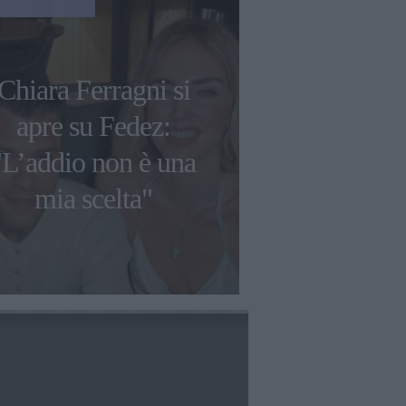
NEWS
Chiara Ferragni si
Chiara Ferr
apre su Fedez:
condanna dei
"L’addio non è una
coperti
mia scelta"
L’Espr