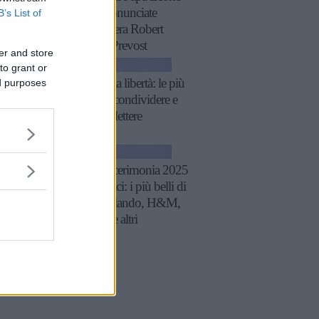
XIV, pronunciate
B’s List of
quando era Robert
Francis Prevost
er and store
ATTUALITÀ
to grant or
Frasi sulla libertà: le più
ed purposes
belle da condividere e
su cui riflettere
GOSSIP
Tailleur cerimonia 2025
economici: i più belli di
Zara, Zalando, H&M,
Mango e altri