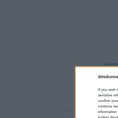
Visualiz
diredonna.
If you wish 
sensitive in
confirm you
continue se
information 
further disc