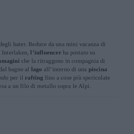
degli hater. Reduce da una mini vacanza di
a Interlaken,
l’influencer
ha postato su
mmagini
che la ritraggono in compagnia di
 dal bagno al
lago
all’interno di una
piscina
ando per il
rafting
fino a cose più spericolate
sa a un filo di metallo sopra le Alpi.