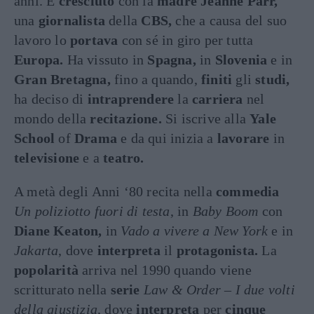
anni. È
cresciuto
con la
madre Jeanne
Parr,
una
giornalista
della
CBS,
che a causa del suo
lavoro lo
portava
con sé in giro per tutta
Europa.
Ha vissuto in
Spagna,
in
Slovenia
e in
Gran Bretagna,
fino a quando,
finiti
gli
studi,
ha deciso di
intraprendere
la
carriera
nel
mondo della
recitazione.
Si iscrive alla
Yale
School
of
Drama
e da qui inizia a
lavorare
in
televisione
e a
teatro.
A metà degli Anni ‘80 recita nella
commedia
Un poliziotto fuori di testa
, in
Baby Boom
con
Diane Keaton,
in
Vado a vivere a New York
e in
Jakarta
, dove
interpreta
il
protagonista.
La
popolarità
arriva nel 1990 quando viene
scritturato nella
serie
Law & Order – I due volti
della giustizia
, dove
interpreta
per
cinque