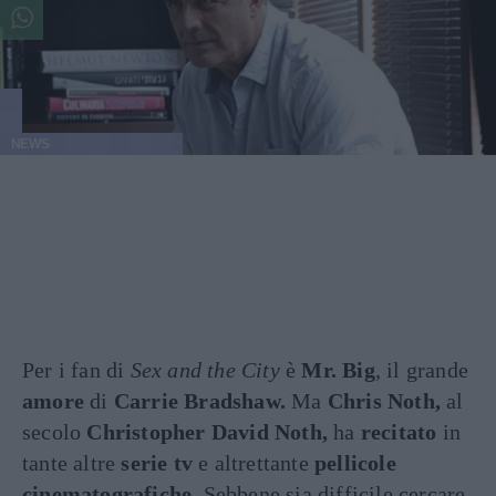
NEWS
Per i fan di
Sex and the City
è
Mr. Big
, il grande
amore
di
Carrie Bradshaw.
Ma
Chris Noth,
al
secolo
Christopher David Noth,
ha
recitato
in
tante altre
serie tv
e altrettante
pellicole
cinematografiche.
Sebbene sia difficile cercare