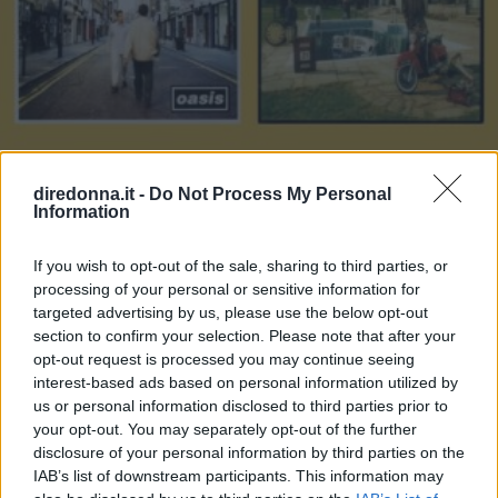
diredonna.it -
Do Not Process My Personal
Information
If you wish to opt-out of the sale, sharing to third parties, or
GOSSIP
processing of your personal or sensitive information for
targeted advertising by us, please use the below opt-out
Le 10 più belle frasi dei The
section to confirm your selection. Please note that after your
Oasis, che ora possiamo tornare
opt-out request is processed you may continue seeing
interest-based ads based on personal information utilized by
a sentire live
us or personal information disclosed to third parties prior to
your opt-out. You may separately opt-out of the further
disclosure of your personal information by third parties on the
Mentre The Oasis si esibiscono in tutto il mondo, tornando
IAB’s list of downstream participants. This information may
sui palchi con la loro musica, abbiamo scelto le 10 più