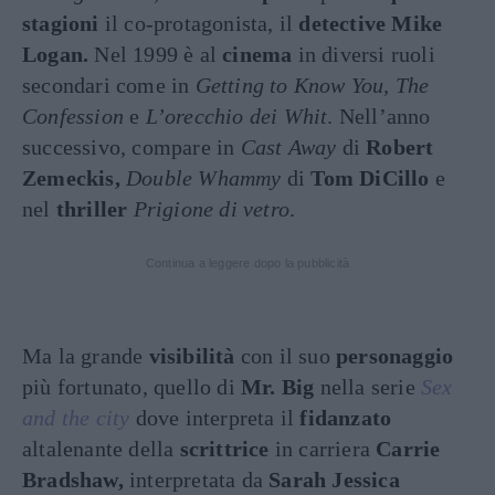
stagioni
il co-protagonista, il
detective Mike
Logan.
Nel 1999 è al
cinema
in diversi ruoli
secondari come in
Getting to Know You, The
Confession
e
L’orecchio dei Whit
. Nell’anno
successivo, compare in
Cast Away
di
Robert
Zemeckis,
Double Whammy
di
Tom DiCillo
e
nel
thriller
Prigione di vetro
.
Continua a leggere dopo la pubblicità
Ma la grande
visibilità
con il suo
personaggio
più fortunato, quello di
Mr.
Big
nella serie
Sex
and the city
dove interpreta il
fidanzato
altalenante della
scrittrice
in carriera
Carrie
Bradshaw,
interpretata da
Sarah Jessica