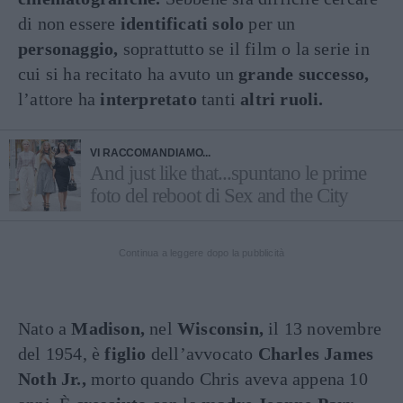
di non essere
identificati solo
per un
personaggio,
soprattutto se il film o la serie in
cui si ha recitato ha avuto un
grande successo,
l’attore ha
interpretato
tanti
altri
ruoli.
VI RACCOMANDIAMO...
And just like that...spuntano le prime
foto del reboot di Sex and the City
Continua a leggere dopo la pubblicità
Nato a
Madison,
nel
Wisconsin,
il 13 novembre
del 1954, è
figlio
dell’avvocato
Charles James
Noth Jr.,
morto quando Chris aveva appena 10