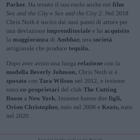
Parker.
Ha tenuto il suo ruolo anche nei
film
Sex and the City
e
Sex and the City 2
. Nel 2018
Chris Noth è uscito dai suoi panni di attore per
una deviazione
imprenditoriale
e ha
acquisito
la
maggioranza
di
Ambhar,
una
società
artigianale che produce
tequila.
Dopo aver avuto una lunga
relazione
con la
modella Beverly Johnson,
Chris Noth si è
sposato
con
Tara Wilson
nel 2012, e insieme
sono
co-proprietari
del club
The Cutting
Room
a
New York.
Insieme hanno due
figli,
Orion Christopher,
nato nel 2008 e
Keats,
nato
nel 2020.
Seguici anche su Google News!