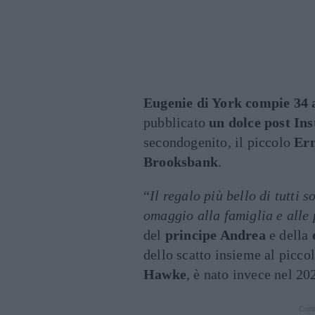
Eugenie di York compie 34 
pubblicato
un dolce post In
secondogenito, il piccolo
Ern
Brooksbank
.
“
Il regalo più bello di tutti
omaggio alla famiglia e alle
del
principe Andrea
e della
dello scatto insieme al picco
Hawke
, è nato invece nel 20
Cont