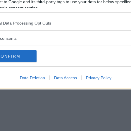
buffa, dolce, intelligente e premurosa
 to Google and its third-party tags to use your data for below specifi
genie. Buon compleanno
”, aveva scritto su
ogle consent section.
to delle due insieme.
l Data Processing Opt Outs
inua a leggere dopo la pubblicità
consents
CONFIRM
Data Deletion
Data Access
Privacy Policy