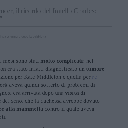
er, il ricordo del fratello Charles:
"
inua a leggere dopo la pubblicità
i mesi sono stati
molto complicati
: nel
n era stato infatti diagnosticato un
tumore
azione per Kate Middleton e quella per
re
York aveva quindi sofferto di problemi di
iagnosi era arrivata dopo una
visita di
e del seno, che la duchessa avrebbe dovuto
re alla mammella
contro il quale aveva
ti.