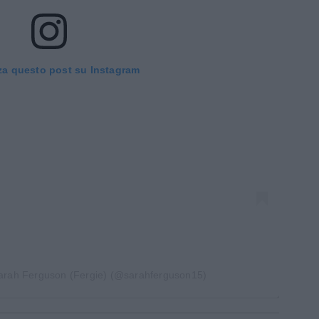
za questo post su Instagram
Sarah Ferguson (Fergie) (@sarahferguson15)