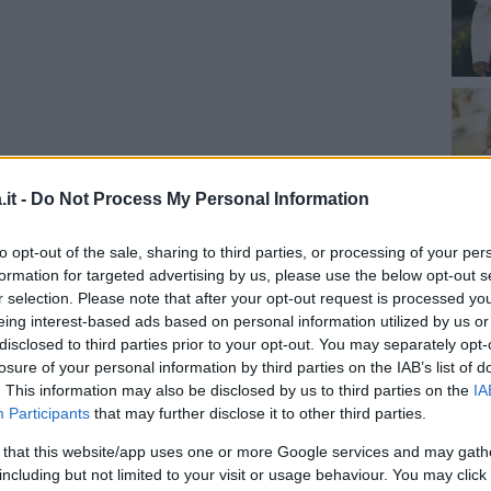
it -
Do Not Process My Personal Information
to opt-out of the sale, sharing to third parties, or processing of your per
formation for targeted advertising by us, please use the below opt-out s
da Princess Eugenie (@princesseugenie)
r selection. Please note that after your opt-out request is processed y
eing interest-based ads based on personal information utilized by us or
disclosed to third parties prior to your opt-out. You may separately opt-
 proprio la madre,
detta ‘Fergie’
, a farle gli
losure of your personal information by third parties on the IAB’s list of
. This information may also be disclosed by us to third parties on the
IA
ale: “
Sono così orgogliosa della donna
Participants
that may further disclose it to other third parties.
. Continui a stupirmi ogni giorno con il tuo
 that this website/app uses one or more Google services and may gath
ezza e la cura che hai nei confronti delle
including but not limited to your visit or usage behaviour. You may click 