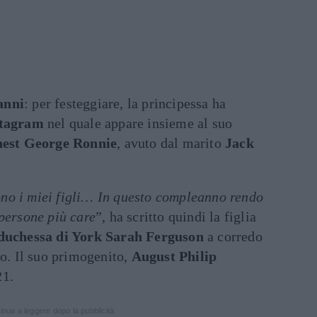
anni
: per festeggiare, la principessa ha
stagram
nel quale appare insieme al suo
est George Ronnie
, avuto dal marito
Jack
 sono i miei figli… In questo compleanno rendo
 persone più care
”, ha scritto quindi la figlia
duchessa di York Sarah Ferguson
a corredo
lo. Il suo primogenito,
August Philip
21.
inua a leggere dopo la pubblicità