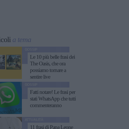
icoli
a tema
GOSSIP
Le 10 più belle frasi dei
The Oasis, che ora
possiamo tornare a
sentire live
GOSSIP
Fatti notare! Le frasi per
stati WhatsApp che tutti
commenteranno
ATTUALITÀ
11 frasi di Papa Leone