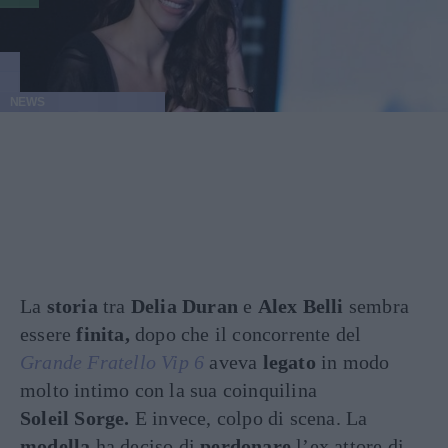
NEWS
La
storia
tra
Delia Duran
e
Alex Belli
sembra
essere
finita,
dopo che il concorrente del
Grande Fratello Vip 6
aveva
legato
in modo
molto intimo con la sua coinquilina
Soleil
Sorge.
E invece, colpo di scena. La
modella
ha deciso di
perdonare
l’ex attore di