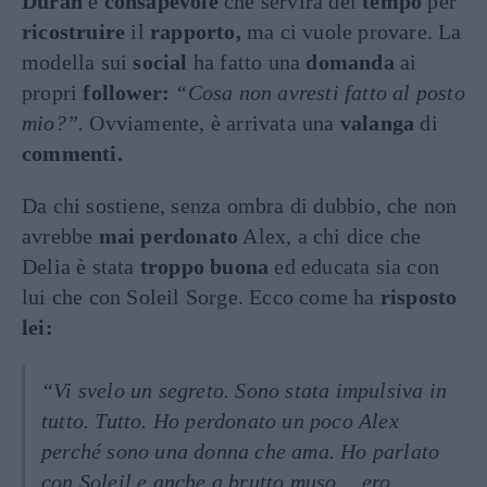
Duran
è
consapevole
che servirà del
tempo
per
ricostruire
il
rapporto,
ma ci vuole provare. La
modella sui
social
ha fatto una
domanda
ai
propri
follower:
“Cosa non avresti fatto al posto
mio?”.
Ovviamente, è arrivata una
valanga
di
commenti.
Da chi sostiene, senza ombra di dubbio, che non
avrebbe
mai perdonato
Alex, a chi dice che
Delia è stata
troppo buona
ed educata sia con
lui che con Soleil Sorge. Ecco come ha
risposto
lei:
“Vi svelo un segreto. Sono stata impulsiva in
tutto. Tutto. Ho perdonato un poco Alex
perché sono una donna che ama. Ho parlato
con Soleil e anche a brutto muso… ero