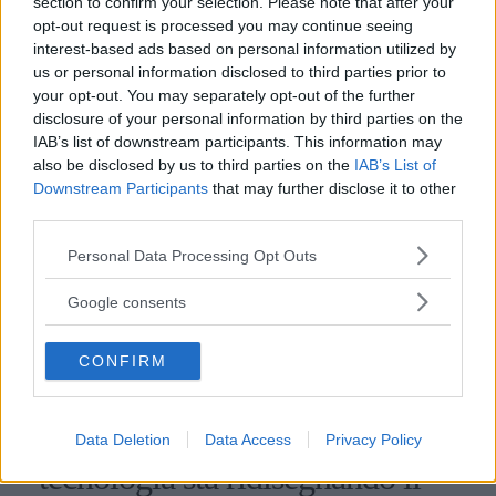
section to confirm your selection. Please note that after your
opt-out request is processed you may continue seeing
interest-based ads based on personal information utilized by
us or personal information disclosed to third parties prior to
your opt-out. You may separately opt-out of the further
disclosure of your personal information by third parties on the
IAB’s list of downstream participants. This information may
also be disclosed by us to third parties on the
IAB’s List of
Downstream Participants
that may further disclose it to other
third parties.
Please note that this website/app uses one or more Google
Personal Data Processing Opt Outs
services and may gather and store information including but
not limited to your visit or usage behaviour. You may click to
Google consents
grant or deny consent to Google and its third-party tags to
use your data for below specified purposes in below Google
CONFIRM
consent section.
ATTUALITÀ
Dall'asilo all'università, la
Data Deletion
Data Access
Privacy Policy
tecnologia sta ridisegnando il