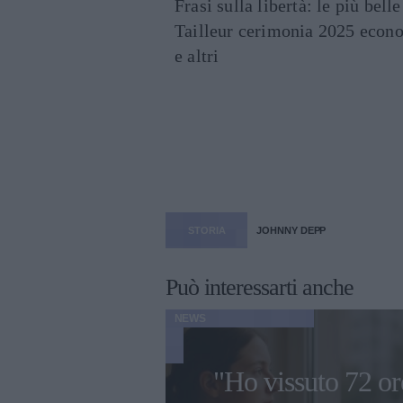
Frasi sulla libertà: le più bell
Tailleur cerimonia 2025 econo
e altri
STORIA
JOHNNY DEPP
Può interessarti anche
NEWS
"Ho vissuto 72 or
i più belle