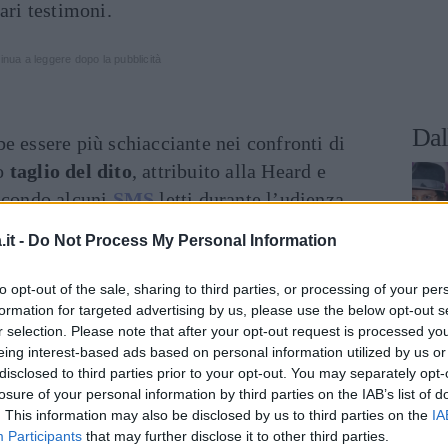
ari testimoni.
inua a leggere dopo la pubblicità
Dal
e essere più schiacciante nei confronti di
so
taglio del dito
, attribuito alla Heard e
Secondo alcuni
SMS
letti durante l’udienza,
, David Kipper, nelle giornate del 7 e del 19
it -
Do Not Process My Personal Information
to opt-out of the sale, sharing to third parties, or processing of your per
aggi: “
Mi sono tagliato il dito medio. Cosa
formation for targeted advertising by us, please use the below opt-out s
all’ospedale, ovviamente. Sono così
r selection. Please note that after your opt-out request is processed y
eing interest-based ads based on personal information utilized by us or
i coinvolgere da qualcosa con lei
“. E 12
disclosed to third parties prior to your opt-out. You may separately opt-
essaggio: “
Grazie di tutto. Mi sono tagliato il
losure of your personal information by third parties on the IAB’s list of
icordarmi che non dovrei tagliarmi ancora il
. This information may also be disclosed by us to third parties on the
IA
Participants
that may further disclose it to other third parties.