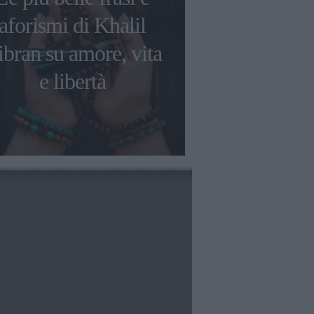
aforismi di Khalil
primavera: l
bran su amore, vita
frasi da ripe
e libertà
fioritura p