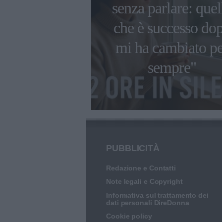
senza parlare: quel
 da Damiano
che è successo do
d, con i
mi ha cambiato p
 e da solista
sempre"
PUBBLICITÀ
Redazione e Contatti
Note legali e Copyright
Informativa sul trattamento dei
dati personali DireDonna
Cookie policy