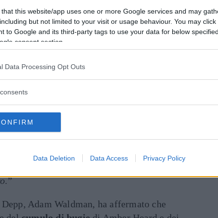
 that this website/app uses one or more Google services and may gath
suo castello nel Sud della Francia e in
including but not limited to your visit or usage behaviour. You may click 
 to Google and its third-party tags to use your data for below specifi
 suoi legali, per qunato uno, Kate Wilson, sia
ogle consent section.
ronavirus
. La Heard invece si trova a Los
mato di essere ansiosi di iniziare il
l Data Processing Opt Outs
re inaugurato lunedì 23 marzo (al momento
eliminari).
consents
nta in The Sun nella
causa per diffamazione
CONFIRM
rso gli eventi del 4 marzo 2015: “
Quella notte
un tavolo da ping-pong, lanciò delle bottiglie
indi la afferrò lacerandole la camicia da
Data Deletion
Data Access
Privacy Policy
e il seno. Quindi le strinse il collo e tentò di
ro
.”
i Depp, Adam Waldman, ha affermato che
te del
cumulo di bugie
di Amber Heard e dei