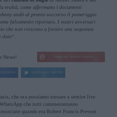
la realtà, come affermano i documenti
Johnny andò al pronto soccorso il pomeriggio
come falsamente riportato. I nostri avversari
gie che non riescono a fornire una sequenza
e date
“.
le News!
ENTRA NEL NOSTRO CANALE
FACEBOOK
CONDIVIDI SU
TWITTER
asis, che ora possiamo tornare a sentire live
ati WhatsApp che tutti commenteranno
ronunciate quando era Robert Francis Prevost