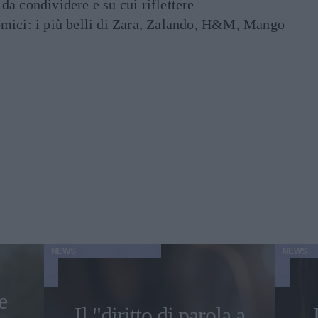
e da condividere e su cui riflettere
mici: i più belli di Zara, Zalando, H&M, Mango
NEWS
NEWS
e
Il "diritto di parola a