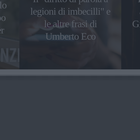
lo
legioni di imbecilli" e
po
le altre frasi di
Gi
er
Umberto Eco