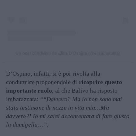
Un post condiviso da Elisa D'Ospina (@elisadospina)
D’Ospino, infatti, si è poi rivolta alla
conduttrice proponendole di
ricoprire questo
importante ruolo
, al che Balivo ha risposto
imbarazzata: “
“Davvero? Ma io non sono mai
stata testimone di nozze in vita mia…Ma
davvero?! Io mi sarei accontentata di fare giusto
la damigella…”.