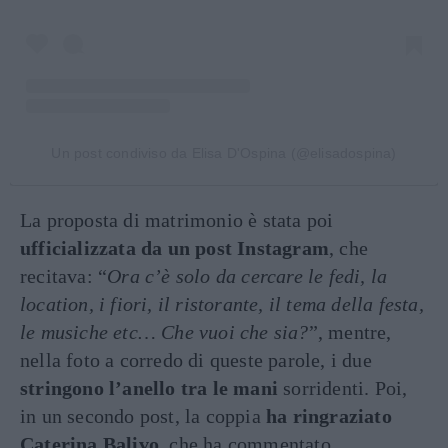
Un post condiviso da Elisa D'Ospina (@elisadospina)
La proposta di matrimonio è stata poi
ufficializzata da un post Instagram
, che
recitava: “
Ora c’è solo da cercare le fedi, la
location, i fiori, il ristorante, il tema della festa,
le musiche etc… Che vuoi che sia?
”, mentre,
nella foto a corredo di queste parole, i due
stringono l’anello tra le mani
sorridenti. Poi,
in un secondo post, la coppia
ha ringraziato
Caterina Balivo
, che ha commentato