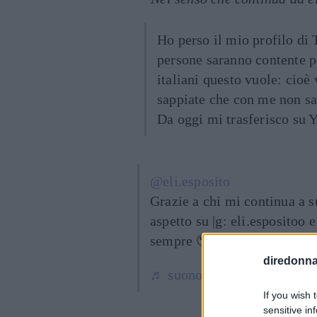
Ho perso il mio profilo di 
persone saranno contente p
italiani questo vuole: cioè 
sappiate che con me non sar
Da oggi mi trasferisco su 
@eli.esposito
Grazie a chi mi continua a s
aspetto su |g: eli.espositoo 
sempre 🥹
diredonna.
♬ suono originale - Elisa E
If you wish 
sensitive in