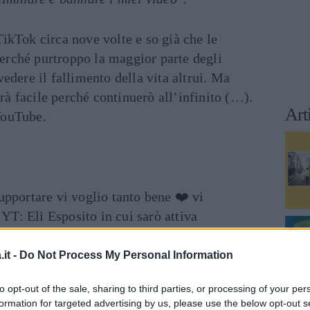
TikTok circa nove volte e so già che le
erché purtroppo la maggior parte degli
vedere il fallimento della vita altrui. Ma
à facile perché continuerò all’infinito (…).
Art
YouTube.
upportare vi voglio tanto bene ❤️ vi
e YT: Eli Esposito in cui sarò attiva
it -
Do Not Process My Personal Information
sposito
to opt-out of the sale, sharing to third parties, or processing of your per
formation for targeted advertising by us, please use the below opt-out s