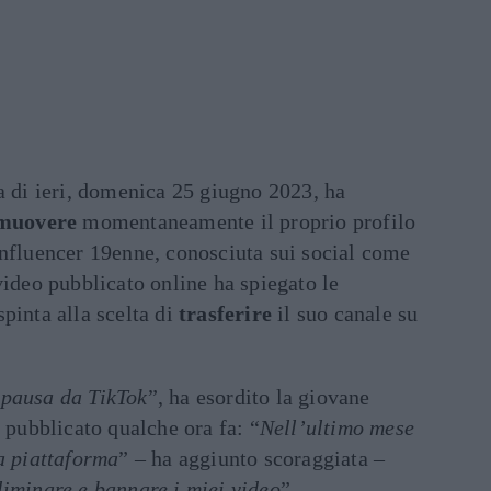
ta di ieri, domenica 25 giugno 2023, ha
muovere
momentaneamente il proprio profilo
influencer 19enne, conosciuta sui social come
video pubblicato online ha spiegato le
pinta alla scelta di
trasferire
il suo canale su
 pausa da TikTok
”, ha esordito la giovane
 pubblicato qualche ora fa: “
Nell’ultimo mese
a piattaforma
” – ha aggiunto scoraggiata –
liminare e bannare i miei video
”.