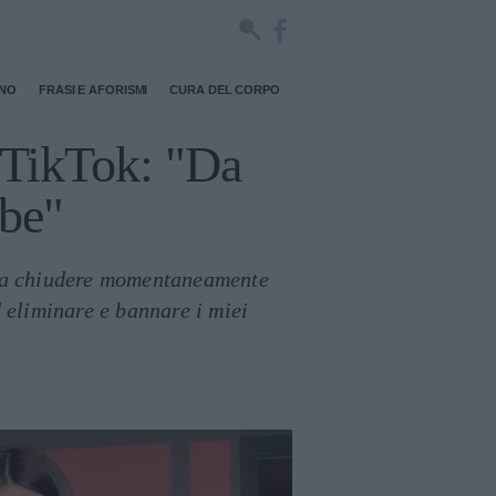
RNO
FRASI E AFORISMI
CURA DEL CORPO
a TikTok: "Da
ube"
ta a chiudere momentaneamente
d eliminare e bannare i miei