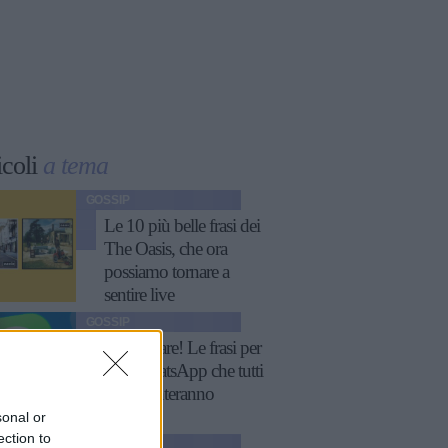
icoli
a tema
GOSSIP
Le 10 più belle frasi dei
The Oasis, che ora
possiamo tornare a
sentire live
GOSSIP
Fatti notare! Le frasi per
stati WhatsApp che tutti
commenteranno
sonal or
ection to
ATTUALITÀ