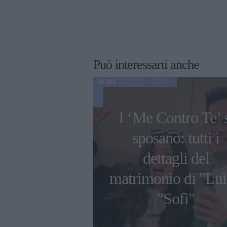
Può interessarti anche
NEWS
Notaro contro
I ‘Me Contro Te’ 
cusa di avere
sposano: tutti i
ato con la
dettagli del
ia: "Vorrei
matrimonio di "Luì
 voi al mio
"Sofì"
osto"