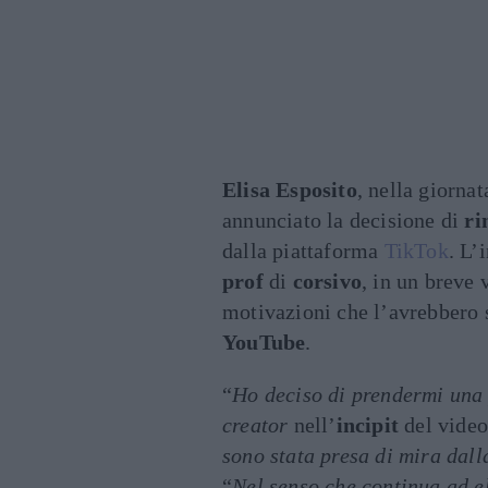
Elisa Esposito
, nella giorna
annunciato la decisione di
ri
dalla piattaforma
TikTok
. L’
prof
di
corsivo
, in un breve 
motivazioni che l’avrebbero s
YouTube
.
“
Ho deciso di prendermi una
creator
nell’
incipit
del video
sono stata presa di mira dall
“
Nel senso che continua ad e