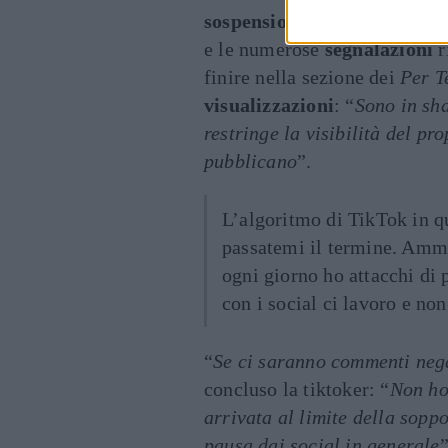
sospensione
del proprio profi
e le numerose
segnalazioni
r
finire nella sezione dei
Per T
visualizzazioni
: “
Sono in sh
restringe la visibilità del pro
pubblicano
”.
L’algoritmo di TikTok in q
passatemi il termine. Amme
ogni giorno ho attacchi di 
con i social ci lavoro e no
“
Se ci saranno commenti negat
concluso la tiktoker: “
Non ho
arrivata al limite della sopp
pausa dai social in generale
”