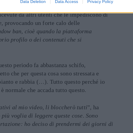
Data Deletion
Data Access
Privacy Policy
lo, incolpando l’
algoritmo
della piattaforma
icevute da altri utenti che le impediscono di
e
, provocando un forte calo delle
adow ban, cioè quando la piattaforma
prio profilo o dei contenuti che si
uesto periodo fa abbastanza schifo,
tto che per questa cosa sono stressata e
pianto e rabbia (…). Tutto questo perché io
n è normale che accada tutto questo.
ivi al mio video, li bloccherò tutti
”, ha
 più voglia di leggere queste cose. Sono
ortazione: ho deciso di prendermi dei giorni di
.