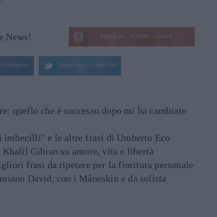
le News!
ENTRA NEL NOSTRO CANALE
FACEBOOK
CONDIVIDI SU
TWITTER
are: quello che è successo dopo mi ha cambiato
di imbecilli" e le altre frasi di Umberto Eco
i Khalil Gibran su amore, vita e libertà
liori frasi da ripetere per la fioritura personale
Damiano David, con i Måneskin e da solista