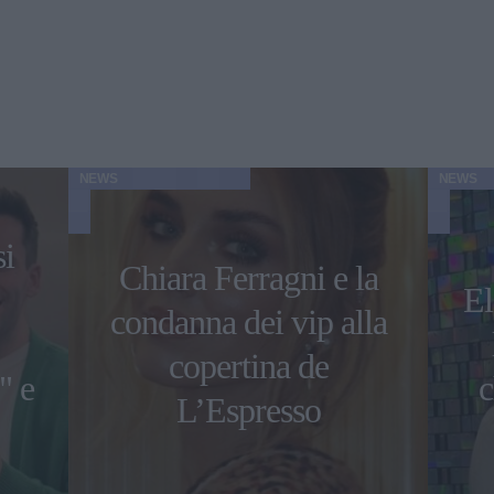
NEWS
NEWS
si
Chiara Ferragni e la
El
condanna dei vip alla
copertina de
" e
c
L’Espresso