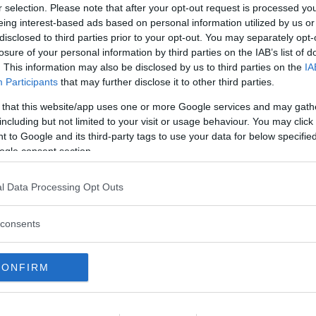
r selection. Please note that after your opt-out request is processed y
ciate da Elisa Esposito, probabilmente, fanno
eing interest-based ads based on personal information utilized by us or
che
ricevute nelle ultime settimane. La
disclosed to third parties prior to your opt-out. You may separately opt-
del 2023, era finita nel mirino di alcuni
hater
losure of your personal information by third parties on the IAB’s list of
. This information may also be disclosed by us to third parties on the
IA
per i suoi video: “
Ma vai a lavorare
”, si
Participants
that may further disclose it to other third parties.
 ultimi post. “
Se voi guadagnate, con uno
 that this website/app uses one or more Google services and may gath
al mese, è colpa vostra non mia
”, aveva
including but not limited to your visit or usage behaviour. You may click 
 ricevuto gli
insulti
.
 to Google and its third-party tags to use your data for below specifi
ogle consent section.
inua a leggere dopo la pubblicità
l Data Processing Opt Outs
consents
alle critiche social: "Non so chi vi
ovete smettere"
CONFIRM
lmato, si è lamentata della continua