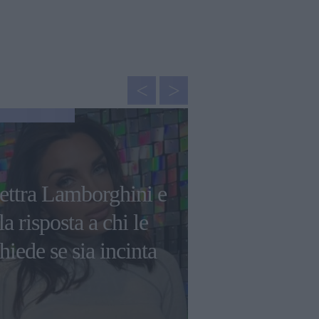
NEWS
Belén Rodr
ettra Lamborghini e
viaggio a
la risposta a chi le
risponde a u
hiede se sia incinta
volte mi se