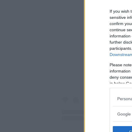
If you wish 
sensitive in
confirm you
continue se
information 
further disc
Visualiz
participants
Downstream 
Please note
information 
deny consent
in below Go
Persona
Google 