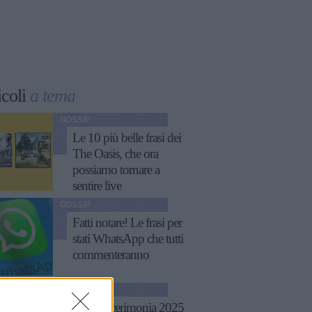
icoli
a tema
GOSSIP
Le 10 più belle frasi dei
The Oasis, che ora
possiamo tornare a
sentire live
GOSSIP
Fatti notare! Le frasi per
stati WhatsApp che tutti
commenteranno
GOSSIP
Tailleur cerimonia 2025