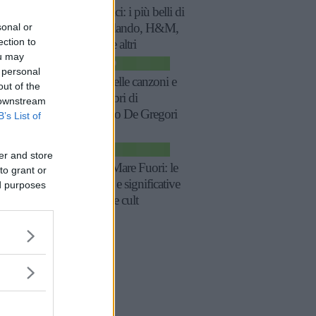
economici: i più belli di
sonal or
Zara, Zalando, H&M,
ection to
Mango e altri
ou may
SPETTACOLO
 personal
Le più belle canzoni e
out of the
frasi celebri di
 downstream
Francesco De Gregori
B’s List of
TV
er and store
Frasi di Mare Fuori: le
to grant or
più belle e significative
ed purposes
della serie cult