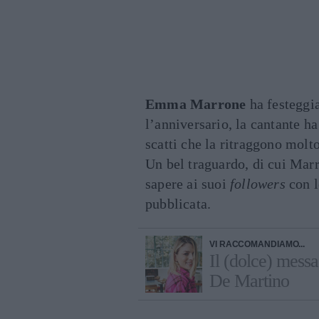
Emma Marrone
ha festeggi
l’anniversario, la cantante h
scatti che la ritraggono molt
Un bel traguardo, di cui Ma
sapere ai suoi
followers
con l
pubblicata.
VI RACCOMANDIAMO...
Il (dolce) mes
De Martino