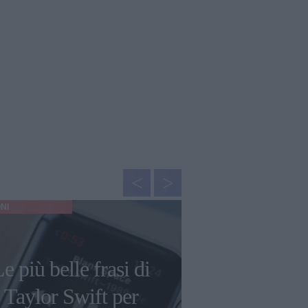
NI
GOSSIP
Nail trend: q
e più belle frasi di
tendenza
Taylor Swift per