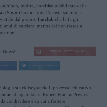
uotidiano
, inoltre, un
video
pubblicato dalla
sca Savini
ha mostrato l’artista salentina
nviatale dal proprio
fanclub
che le fa gli
ti anni di carriera, mentre lei non riesce a
mozione.
le News!
ENTRA NEL NOSTRO CANALE
FACEBOOK
CONDIVIDI SU
TWITTER
ecnologia sta ridisegnando il processo educativo
ronunciate quando era Robert Francis Prevost
e da condividere e su cui riflettere