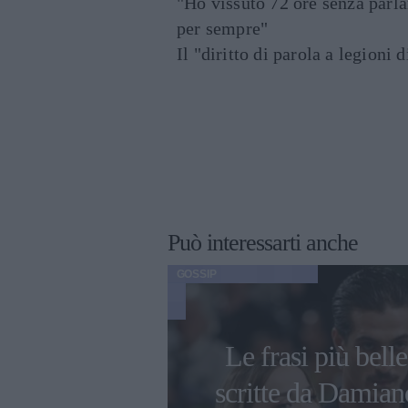
"Ho vissuto 72 ore senza parl
per sempre"
Il "diritto di parola a legioni 
Può interessarti anche
GOSSIP
gliori creme
Le frasi più belle
iera per
scritte da Damian