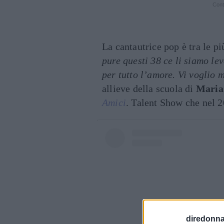
Cont
La cantautrice pop è tra le p
pure questi 38 ce li siamo lev
per tutto l’amore. Vi voglio 
allieve della scuola di
Maria 
Amici
. Talent Show che nel 2
diredonna.