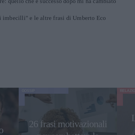
are: quello che è successo dopo mi ha cambiato
di imbecilli" e le altre frasi di Umberto Eco
GOSSIP
RELAZIO
L
26 frasi motivazionali
o