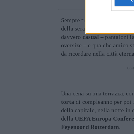
Un post condiv
Sempre tramite il social, la 
della serata trascorsa in co
davvero
casual
– pantaloni l
oversize – e qualche amico s
da ricordare nella città eterna
Cont
Una cena su una terrazza, con
torta
di compleanno per poi f
della capitale, nella notte in 
della
UEFA Europa Confere
Feyenoord Rotterdam
.