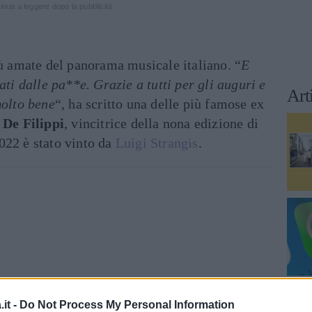
inua a leggere dopo la pubblicità
iù amate del panorama musicale italiano. “
E
ati dalle pa**e. Grazie a tutti per gli auguri e
Art
molto bene
“, ha scritto una delle più famose ex
De Filippi
, vincitrice della nona edizione di
022 è stato vinto da
Luigi Strangis
.
it -
Do Not Process My Personal Information