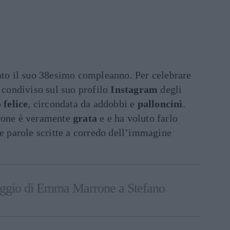
ato il suo 38esimo compleanno. Per celebrare
a condiviso sul suo profilo
Instagram
degli
o
felice
, circondata da addobbi e
palloncini
.
rrone è veramente
grata
e e ha voluto farlo
e parole scritte a corredo dell’immagine
saggio di Emma Marrone a Stefano