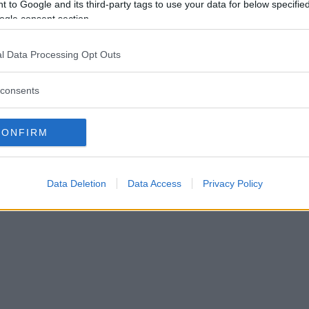
 to Google and its third-party tags to use your data for below specifi
diviso la nascita di due figli:
Rebecca
, avuta
ogle consent section.
nel 2008.
l Data Processing Opt Outs
inua a leggere dopo la pubblicità
consents
CONFIRM
Data Deletion
Data Access
Privacy Policy