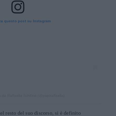
za questo post su Instagram
 da Raffaella Schifino (@papiraffaella)
nel resto del suo discorso, si è definito