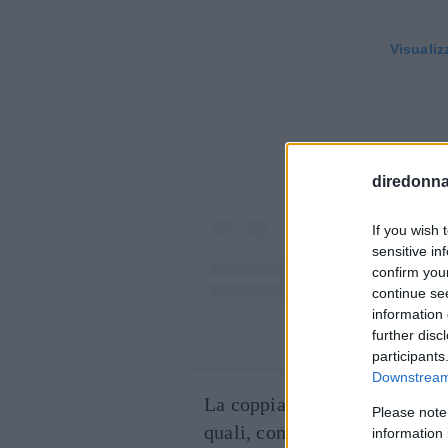
Visualiz
diredonna.
If you wish 
sensitive in
confirm you
continue se
information 
further disc
Un post condivis
participants
Downstream 
La coppia, recentemente, ha 
Please note
quali, come documentato dall
information 