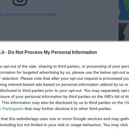
za questo post su Instagram
it -
Do Not Process My Personal Information
to opt-out of the sale, sharing to third parties, or processing of your per
formation for targeted advertising by us, please use the below opt-out s
r selection. Please note that after your opt-out request is processed y
eing interest-based ads based on personal information utilized by us or
disclosed to third parties prior to your opt-out. You may separately opt-
losure of your personal information by third parties on the IAB’s list of
o da Enrico Papi (@enricopapiofficial)
. This information may also be disclosed by us to third parties on the
IA
Participants
that may further disclose it to other third parties.
festeggiato
25
anni
di
matrimonio
durante i
 that this website/app uses one or more Google services and may gath
e numerose foto di famiglia postate da
including but not limited to your visit or usage behaviour. You may click 