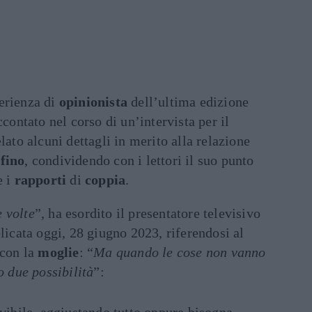
perienza di
opinionista
dell’ultima edizione
accontato nel corso di un’intervista per il
lato alcuni dettagli in merito alla relazione
ifino
, condividendo con i lettori il suo punto
 i
rapporti
di
coppia
.
 volte
”, ha esordito il presentatore televisivo
blicata oggi, 28 giugno 2023, riferendosi al
 con la
moglie
: “
Ma quando le cose non vanno
o due possibilità
”: