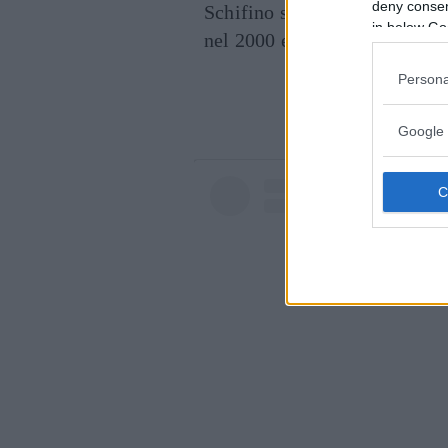
deny consent
Schifino sui social, hanno con
in below Go
nel 2000 e
Iacopo
, arrivato 
Persona
Cont
Google 