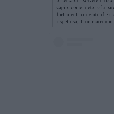
Si tenta di risolvere il ris
capire come mettere la par
fortemente convinto che si
rispettosa, di un matrimoni