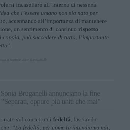
volersi incasellare all’interno di nessuna
idea che l’essere umano non sia nato per
nto, accennando all’importanza di mantenere
azione, un sentimento di continuo
rispetto
i coppia, può succedere di tutto, l’importante
etto
”.
inua a leggere dopo la pubblicità
 Sonia Bruganelli annunciano la fine
"Separati, eppure più uniti che mai"
fermato sul concetto di
fedeltà
, lasciando
ione: “
La fedeltà, per come la intendiamo noi,