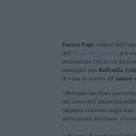
Enrico Papi
, reduce dall’es
dell’
Isola dei Famosi
, si è r
settimanale
Chi
in cui ha rive
coniugale con
Raffaella Sch
di vista in merito all’
amore
e
“
Abbiamo vacillato parecchie
nel corso dell’intervista pub
rapporto coltivato negli anni
nella giusta direzione, ci son