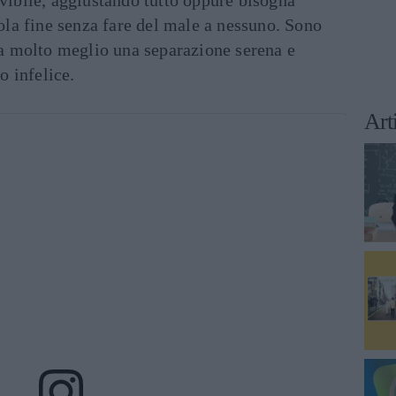
olvibile, aggiustando tutto oppure bisogna
ola fine senza fare del male a nessuno. Sono
a molto meglio una separazione serena e
o infelice.
Art