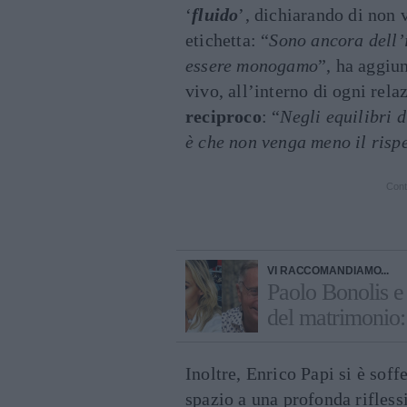
‘
fluido
’, dichiarando di non 
etichetta: “
Sono ancora dell’
essere monogamo
”, ha aggiu
vivo, all’interno di ogni rel
reciproco
: “
Negli equilibri d
è che non venga meno il risp
Cont
VI RACCOMANDIAMO...
Paolo Bonolis e
del matrimonio: 
Inoltre, Enrico Papi si è sof
spazio a una profonda rifless