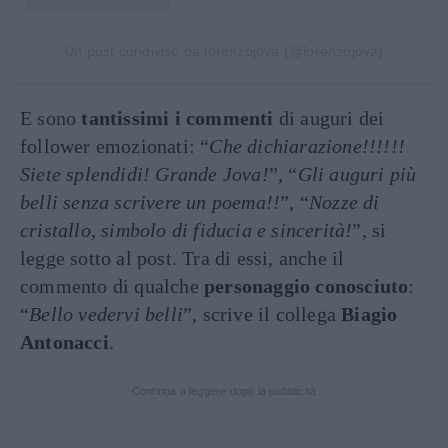
Un post condiviso da lorenzojova (@lorenzojova)
E sono
tantissimi i commenti
di auguri dei
follower emozionati: “
Che dichiarazione!!!!!!
Siete splendidi! Grande Jova!
”, “
Gli auguri più
belli senza scrivere un poema!!
”, “
Nozze di
cristallo, simbolo di fiducia e sincerità!
”, si
legge sotto al post. Tra di essi, anche il
commento di qualche
personaggio conosciuto
:
“
Bello vedervi belli
”, scrive il collega
Biagio
Antonacci
.
Continua a leggere dopo la pubblicità