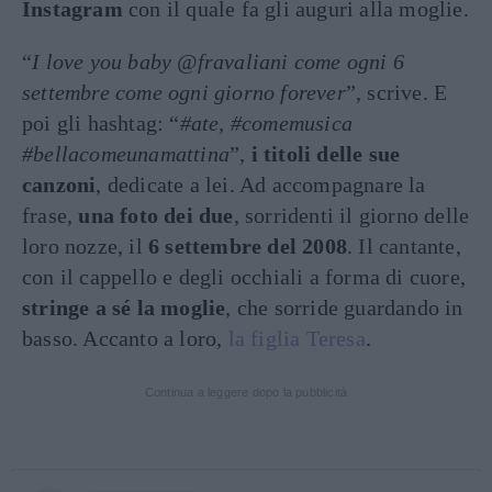
Instagram
con il quale fa gli auguri alla moglie.
“
I love you baby @fravaliani come ogni 6
settembre come ogni giorno forever
”, scrive. E
poi gli hashtag: “
#ate, #comemusica
#bellacomeunamattina
”,
i titoli delle sue
canzoni
, dedicate a lei. Ad accompagnare la
frase,
una foto dei due
, sorridenti il giorno delle
loro nozze, il
6 settembre del 2008
. Il cantante,
con il cappello e degli occhiali a forma di cuore,
stringe a sé la moglie
, che sorride guardando in
basso. Accanto a loro,
la figlia Teresa
.
Continua a leggere dopo la pubblicità