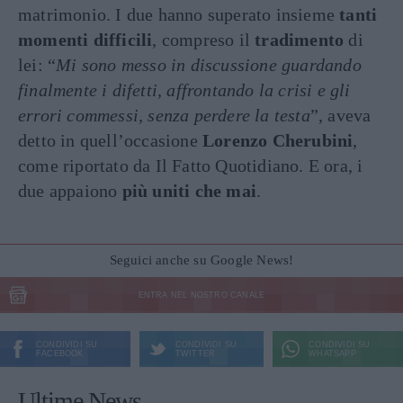
matrimonio. I due hanno superato insieme
tanti
momenti difficili
, compreso il
tradimento
di
lei: “
Mi sono messo in discussione guardando
finalmente i difetti, affrontando la crisi e gli
errori commessi, senza perdere la testa
”, aveva
detto in quell’occasione
Lorenzo Cherubini
,
come riportato da Il Fatto Quotidiano. E ora, i
due appaiono
più uniti che mai
.
Seguici anche su Google News!
ENTRA NEL NOSTRO CANALE
CONDIVIDI SU
CONDIVIDI SU
CONDIVIDI SU
FACEBOOK
TWITTER
WHATSAPP
Ultime News