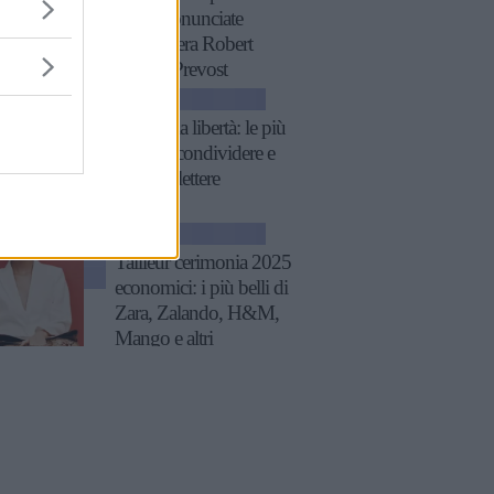
XIV, pronunciate
quando era Robert
Francis Prevost
ATTUALITÀ
Frasi sulla libertà: le più
belle da condividere e
su cui riflettere
GOSSIP
Tailleur cerimonia 2025
economici: i più belli di
Zara, Zalando, H&M,
Mango e altri