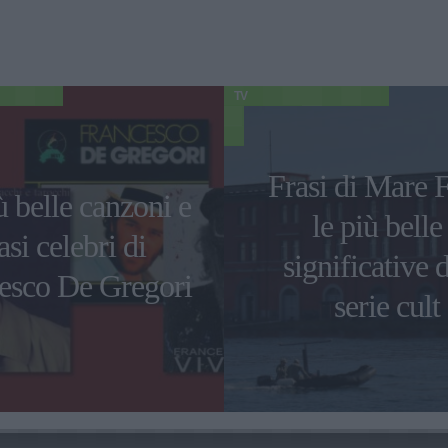
TV
Frasi di Mare F
ù belle canzoni e
le più belle
asi celebri di
significative d
esco De Gregori
serie cult