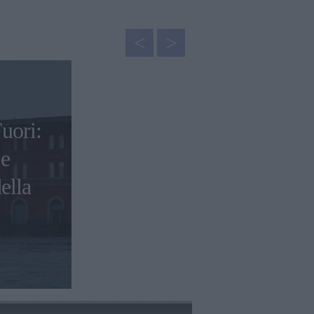
uori:
 e
ella