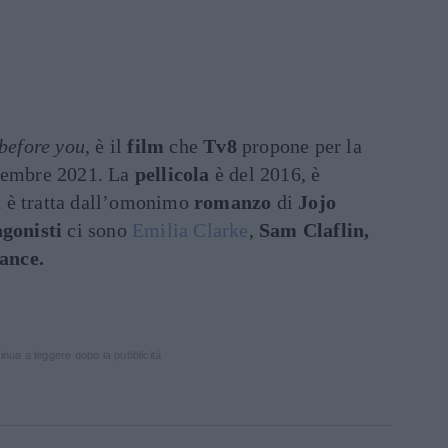
before you
, è il
film
che
Tv8
propone per la
ovembre 2021. La
pellicola
è del 2016, è
 è tratta dall’omonimo
romanzo
di
Jojo
gonisti
ci sono
Emilia Clarke
,
Sam Claflin,
ance.
inua a leggere dopo la pubblicità