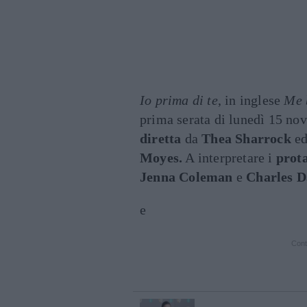
Io prima di te
, in inglese
Me 
prima serata di lunedì 15 n
diretta
da
Thea Sharrock
ed
Moyes.
A interpretare i
prota
Jenna Coleman
e
Charles D
e
Cont