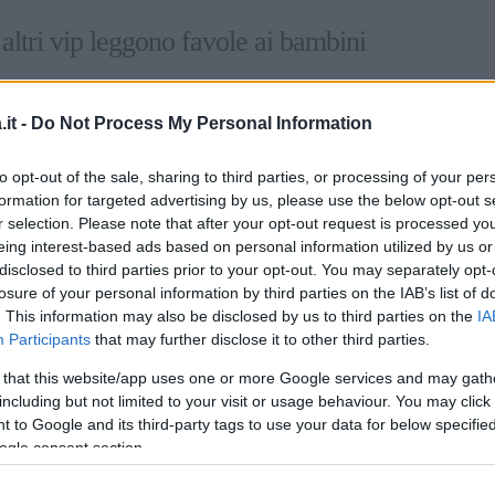
altri vip leggono favole ai bambini
lark
una
ragazza
che è stata
licenziata
dopo
it -
Do Not Process My Personal Information
Art
el
locale
in cui era
cameriera.
A casa sua le
to opt-out of the sale, sharing to third parties, or processing of your per
 anche gli altri
membri
della
famiglia
non
formation for targeted advertising by us, please use the below opt-out s
il suo
contributo
era
essenziale.
Accetta così
r selection. Please note that after your opt-out request is processed y
e di una
famiglia facoltosa.
Il suo
compito
è
eing interest-based ads based on personal information utilized by us or
disclosed to third parties prior to your opt-out. You may separately opt-
glio trentenne divenuto
quadriplegico
dopo
losure of your personal information by third parties on the IAB’s list of
moto.
. This information may also be disclosed by us to third parties on the
IA
Participants
that may further disclose it to other third parties.
da solo con il suo dolore e la
presenza
della
 that this website/app uses one or more Google services and may gath
periodo insieme a lui,
Louisa impara
a
including but not limited to your visit or usage behaviour. You may click 
tro la
corazza
di superiorità e
freddezza
c’è
 to Google and its third-party tags to use your data for below specifi
ogle consent section.
a cui manca la vita che conduceva prima
ioni.