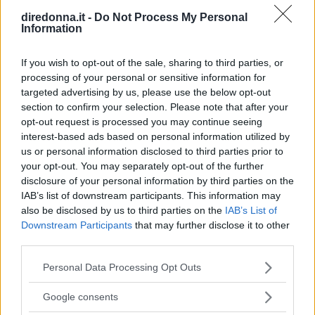
Oasis, che ora possiamo tornare
diredonna.it -
Do Not Process My Personal
Information
a sentire live
If you wish to opt-out of the sale, sharing to third parties, or
processing of your personal or sensitive information for
Mentre The Oasis si esibiscono in tutto il mondo, tornando
targeted advertising by us, please use the below opt-out
sui palchi con la loro musica, abbiamo scelto le 10 più
section to confirm your selection. Please note that after your
belle frasi delle loro canzoni: quali sono le vostre?
opt-out request is processed you may continue seeing
interest-based ads based on personal information utilized by
PERDITA DURANGO
us or personal information disclosed to third parties prior to
your opt-out. You may separately opt-out of the further
disclosure of your personal information by third parties on the
IAB’s list of downstream participants. This information may
also be disclosed by us to third parties on the
IAB’s List of
Downstream Participants
that may further disclose it to other
third parties.
Please note that this website/app uses one or more Google
Personal Data Processing Opt Outs
services and may gather and store information including but
not limited to your visit or usage behaviour. You may click to
Google consents
grant or deny consent to Google and its third-party tags to