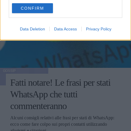
use your data for below specified purposes in below Google
CONFIRM
consent section.
Data Deletion
Data Access
Privacy Policy
GOSSIP
Fatti notare! Le frasi per stati
WhatsApp che tutti
commenteranno
Alcuni consigli relativi alle frasi per stati di WhatsApp:
ecco come fare colpo sui propri contatti utilizzando
aforismi e citazioni.