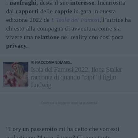
i
naufraghi,
desta il suo
interesse.
Incuriosita
dai
rapporti
delle
coppie
in gara in questa
edizione 2022 de
L’Isola dei Famosi
, l’attrice ha
chiesto alla compagna di avventura come sia
vivere una
relazione
nel reality con così poca
privacy.
VI RACCOMANDIAMO...
Isola dei Famosi 2022, Ilona Staller
racconta di quando "rapì" il figlio
Ludwig
Continua a leggere dopo la pubblicità
“Lory un passerotto mi ha detto che vorresti
isolarti con Marco, è vero? Ci sono tante